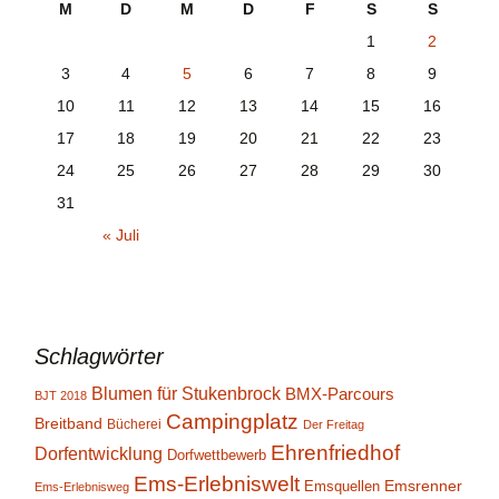
M
D
M
D
F
S
S
1
2
3
4
5
6
7
8
9
10
11
12
13
14
15
16
17
18
19
20
21
22
23
24
25
26
27
28
29
30
31
« Juli
Schlagwörter
Blumen für Stukenbrock
BMX-Parcours
BJT 2018
Campingplatz
Breitband
Bücherei
Der Freitag
Ehrenfriedhof
Dorfentwicklung
Dorfwettbewerb
Ems-Erlebniswelt
Emsrenner
Emsquellen
Ems-Erlebnisweg