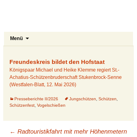
Stukenbrock-Senne
Zum
Inhalt
Naturerlebnis Sennelandschaft und
springen
Emsquellen
Suchen
Menü
nach:
Freundeskreis bildet den Hofstaat
Königspaar Michael und Heike Klemme regiert St.-
Achatius-Schützenbruderschaft Stukenbrock-Senne
(Westfalen-Blatt, 12. Mai 2026)
Presseberichte II/2026
Jungschützen
,
Schützen
,
Schützenfest
,
Vogelschießen
Beitragsnavigation
←
Radtouristikfahrt mit mehr Höhenmetern