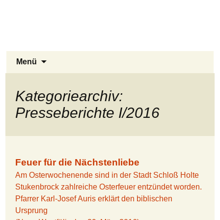
Stukenbrock-Senne
Zum
Inhalt
Naturerlebnis Sennelandschaft und
springen
Emsquellen
Suchen
Menü
nach:
Kategoriearchiv:
Presseberichte I/2016
Feuer für die Nächstenliebe
Am Osterwochenende sind in der Stadt Schloß Holte
Stukenbrock zahlreiche Osterfeuer entzündet worden.
Pfarrer Karl-Josef Auris erklärt den biblischen
Ursprung