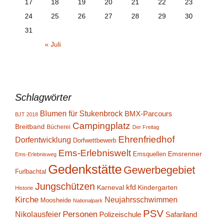
17
18
19
20
21
22
23
24
25
26
27
28
29
30
31
« Juli
Schlagwörter
Blumen für Stukenbrock
BMX-Parcours
BJT 2018
Campingplatz
Breitband
Bücherei
Der Freitag
Ehrenfriedhof
Dorfentwicklung
Dorfwettbewerb
Ems-Erlebniswelt
Emsrenner
Emsquellen
Ems-Erlebnisweg
Gedenkstätte
Gewerbegebiet
Furlbachtal
Jungschützen
kfd
Karneval
Kindergarten
Historie
Kirche
Neujahrsschwimmen
Moosheide
Nationalpark
PSV
Personen
Nikolausfeier
Polizeischule
Safariland