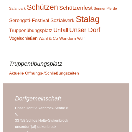
Schützen
Schützenfest
Safaripark
Senner Pferde
Stalag
Serengeti-Festival
Sozialwerk
Unser Dorf
Unfall
Truppenübungsplatz
Vogelschießen
Wahl & Co
Wandern
Wolf
Truppenübungsplatz
Aktuelle Öffnungs-/Schließungszeiten
Dorfgemeinschaft
Unser Dorf Stukenbrock-Senne e.
V.
33758 Schloß Holte-Stukenbrock
unserdorf [at] stukenbrock-