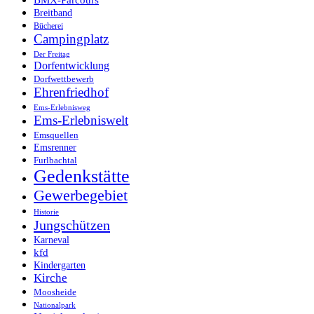
BMX-Parcours
Breitband
Bücherei
Campingplatz
Der Freitag
Dorfentwicklung
Dorfwettbewerb
Ehrenfriedhof
Ems-Erlebnisweg
Ems-Erlebniswelt
Emsquellen
Emsrenner
Furlbachtal
Gedenkstätte
Gewerbegebiet
Historie
Jungschützen
Karneval
kfd
Kindergarten
Kirche
Moosheide
Nationalpark