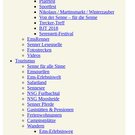
Pfarrfest
Sportfest
Nikolaus / Martinsmarkt / Winterzauber
Von der Senne – für die Senne
Trecker-Treff
BJT 2018
Serengeti-Festival
EmsRenner
Senner Lesequelle
Fotostrecken
Videos
Tourismus
Senne für alle Sinne
Emsquellen
Ems-Erlebniswelt
Safariland
Sennesee
NSG Furlbachtal
NSG Moosheide
Senner Pferde
Gaststätten & Pensionen
Ferienwohnungen
Campingplätze
Wandern
Ems-Erlebnisweg