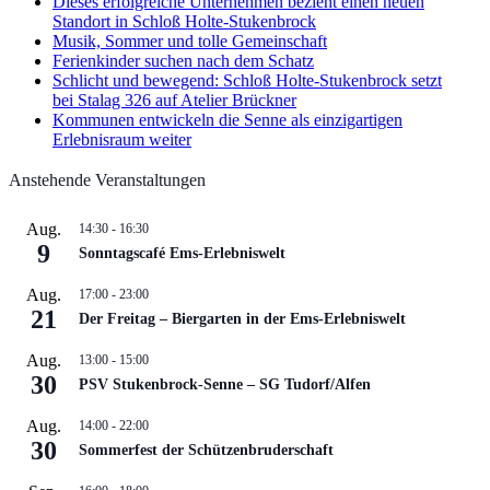
Dieses erfolgreiche Unternehmen bezieht einen neuen
Standort in Schloß Holte-Stukenbrock
Musik, Sommer und tolle Gemeinschaft
Ferienkinder suchen nach dem Schatz
Schlicht und bewegend: Schloß Holte-Stukenbrock setzt
bei Stalag 326 auf Atelier Brückner
Kommunen entwickeln die Senne als einzigartigen
Erlebnisraum weiter
Anstehende Veranstaltungen
Aug.
14:30
-
16:30
9
Sonntagscafé Ems-Erlebniswelt
Aug.
17:00
-
23:00
21
Der Freitag – Biergarten in der Ems-Erlebniswelt
Aug.
13:00
-
15:00
30
PSV Stukenbrock-Senne – SG Tudorf/Alfen
Aug.
14:00
-
22:00
30
Sommerfest der Schützenbruderschaft