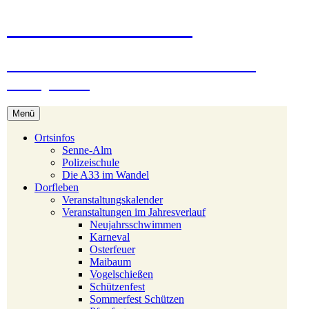
Zum
Stukenbrock-Senne
Inhalt
springen
Naturerlebnis Sennelandschaft und
Emsquellen
Menü
Ortsinfos
Senne-Alm
Polizeischule
Die A33 im Wandel
Dorfleben
Veranstaltungskalender
Veranstaltungen im Jahresverlauf
Neujahrsschwimmen
Karneval
Osterfeuer
Maibaum
Vogelschießen
Schützenfest
Sommerfest Schützen