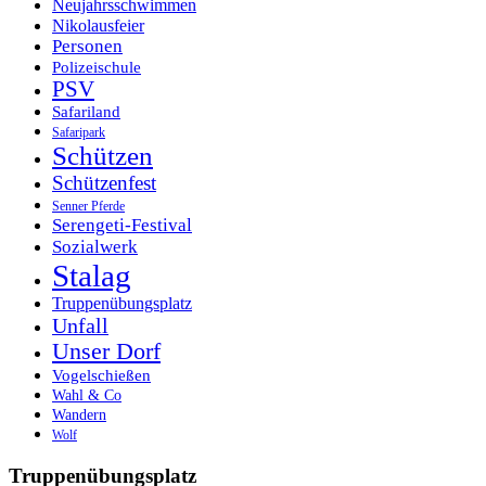
Neujahrsschwimmen
Nikolausfeier
Personen
Polizeischule
PSV
Safariland
Safaripark
Schützen
Schützenfest
Senner Pferde
Serengeti-Festival
Sozialwerk
Stalag
Truppenübungsplatz
Unfall
Unser Dorf
Vogelschießen
Wahl & Co
Wandern
Wolf
Truppenübungsplatz