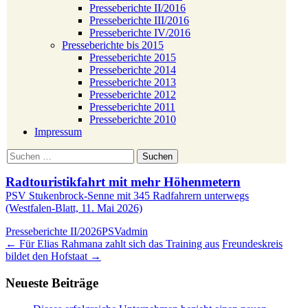
Presseberichte II/2016
Presseberichte III/2016
Presseberichte IV/2016
Presseberichte bis 2015
Presseberichte 2015
Presseberichte 2014
Presseberichte 2013
Presseberichte 2012
Presseberichte 2011
Presseberichte 2010
Impressum
Suchen
nach:
Radtouristikfahrt mit mehr Höhenmetern
PSV Stukenbrock-Senne mit 345 Radfahrern unterwegs
(Westfalen-Blatt, 11. Mai 2026)
Presseberichte II/2026
PSV
admin
Beitragsnavigation
←
Für Elias Rahmana zahlt sich das Training aus
Freundeskreis
bildet den Hofstaat
→
Neueste Beiträge