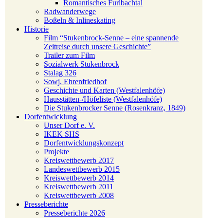
Romantisches Furlbachtal
Radwanderwege
Boßeln & Inlineskating
Historie
Film “Stukenbrock-Senne – eine spannende
Zeitreise durch unsere Geschichte”
Trailer zum Film
Sozialwerk Stukenbrock
Stalag 326
Sowj. Ehrenfriedhof
Geschichte und Karten (Westfalenhöfe)
Hausstätten-/Höfeliste (Westfalenhöfe)
Die Stukenbrocker Senne (Rosenkranz, 1849)
Dorfentwicklung
Unser Dorf e. V.
IKEK SHS
Dorfentwicklungskonzept
Projekte
Kreiswettbewerb 2017
Landeswettbewerb 2015
Kreiswettbewerb 2014
Kreiswettbewerb 2011
Kreiswettbewerb 2008
Presseberichte
Presseberichte 2026