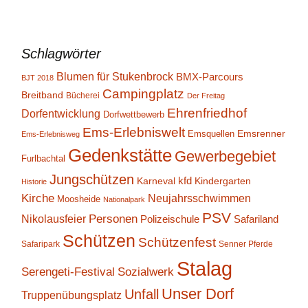
Schlagwörter
Blumen für Stukenbrock
BMX-Parcours
BJT 2018
Campingplatz
Breitband
Bücherei
Der Freitag
Ehrenfriedhof
Dorfentwicklung
Dorfwettbewerb
Ems-Erlebniswelt
Emsrenner
Emsquellen
Ems-Erlebnisweg
Gedenkstätte
Gewerbegebiet
Furlbachtal
Jungschützen
kfd
Karneval
Kindergarten
Historie
Kirche
Neujahrsschwimmen
Moosheide
Nationalpark
PSV
Personen
Nikolausfeier
Polizeischule
Safariland
Schützen
Schützenfest
Safaripark
Senner Pferde
Stalag
Serengeti-Festival
Sozialwerk
Unser Dorf
Unfall
Truppenübungsplatz