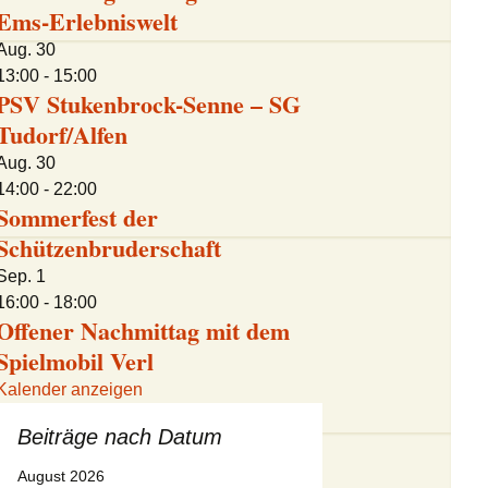
Ems-Erlebniswelt
Presseberichte 2012
Aug.
30
13:00
-
15:00
Presseberichte 2011
PSV Stukenbrock-Senne – SG
Tudorf/Alfen
Presseberichte 2010
Aug.
30
14:00
-
22:00
Sommerfest der
Schützenbruderschaft
Sep.
1
16:00
-
18:00
Offener Nachmittag mit dem
Spielmobil Verl
Kalender anzeigen
Beiträge nach Datum
August 2026