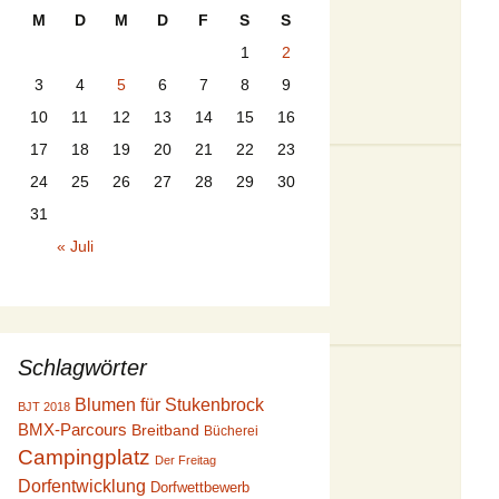
M
D
M
D
F
S
S
1
2
3
4
5
6
7
8
9
10
11
12
13
14
15
16
17
18
19
20
21
22
23
24
25
26
27
28
29
30
31
« Juli
Schlagwörter
Blumen für Stukenbrock
BJT 2018
BMX-Parcours
Breitband
Bücherei
Campingplatz
Der Freitag
Dorfentwicklung
Dorfwettbewerb