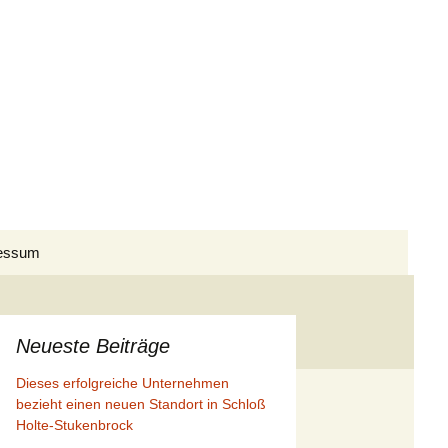
Suchen
essum
nach:
Presseberichte I/2026
Presseberichte II/2026
Presseberichte I/2025
Neueste Beiträge
Dieses erfolgreiche Unternehmen
Presseberichte III/2026
Presseberichte II/2025
Presseberichte I/2024
bezieht einen neuen Standort in Schloß
Holte-Stukenbrock
Presseberichte III/2025
Presseberichte II/2024
Presseberichte I/2023