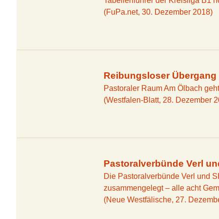
Tabellenführer der Kreisliga B1 
(FuPa.net, 30. Dezember 2018)
Sennesee
Fotostrecken
NSG Furlbac
Videos
NSG Mooshe
Reibungsloser Übergang
Senner Pfer
Pastoraler Raum Am Ölbach geht 
(Westfalen-Blatt, 28. Dezember 
Gaststätten 
Pensionen
Ferienwohn
Campingplät
Pastoralverbünde Verl 
Wandern
Die Pastoralverbünde Verl und
zusammengelegt – alle acht Geme
Radwanderw
(Neue Westfälische, 27. Dezemb