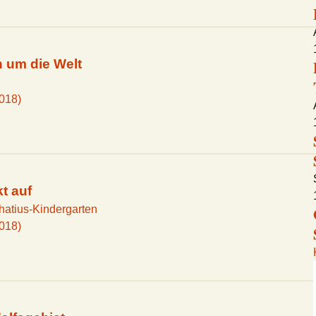
ineskating
BJT 2018
Serengeti-Festival
h um die Welt
2018)
t auf
hatius-Kindergarten
2018)