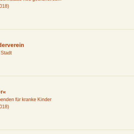
2018)
derverein
 Stadt
er«
enden für kranke Kinder
2018)