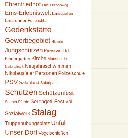
Ehrenfriedhof
Ems-Erlebnisweg
Ems-Erlebniswelt
Emsquellen
Emsrenner
Furlbachtal
Gedenkstätte
Gewerbegebiet
Historie
Jungschützen
kfd
Karneval
Kirche
Kindergarten
Moosheide
Neujahrsschwimmen
Nationalpark
Personen
Nikolausfeier
Polizeischule
PSV
Safariland
Safaripark
Schützen
Schützenfest
Serengeti-Festival
Senner Pferde
Stalag
Sozialwerk
Unfall
Truppenübungsplatz
Unser Dorf
Vogelschießen