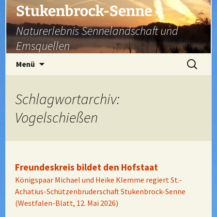
Zum
Stukenbrock-Senne
Inhalt
Naturerlebnis Sennelandschaft und
springen
Emsquellen
Suchen
Menü
nach:
Schlagwortarchiv:
Vogelschießen
Freundeskreis bildet den Hofstaat
Königspaar Michael und Heike Klemme regiert St.-
Achatius-Schützenbruderschaft Stukenbrock-Senne
(Westfalen-Blatt, 12. Mai 2026)