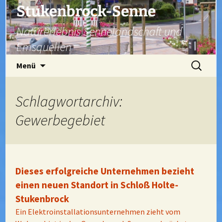
Zum
Stukenbrock-Senne
Inhalt
Naturerlebnis Sennelandschaft und
springen
Emsquellen
Suchen
Menü
nach:
Schlagwortarchiv:
Gewerbegebiet
Dieses erfolgreiche Unternehmen bezieht
einen neuen Standort in Schloß Holte-
Stukenbrock
Ein Elektroinstallationsunternehmen zieht vom