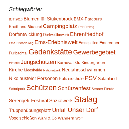
Schlagwörter
Blumen für Stukenbrock
BMX-Parcours
BJT 2018
Campingplatz
Breitband
Bücherei
Der Freitag
Ehrenfriedhof
Dorfentwicklung
Dorfwettbewerb
Ems-Erlebniswelt
Emsrenner
Emsquellen
Ems-Erlebnisweg
Gedenkstätte
Gewerbegebiet
Furlbachtal
Jungschützen
kfd
Karneval
Kindergarten
Historie
Kirche
Neujahrsschwimmen
Moosheide
Nationalpark
PSV
Personen
Nikolausfeier
Polizeischule
Safariland
Schützen
Schützenfest
Safaripark
Senner Pferde
Stalag
Serengeti-Festival
Sozialwerk
Unser Dorf
Unfall
Truppenübungsplatz
Vogelschießen
Wahl & Co
Wandern
Wolf