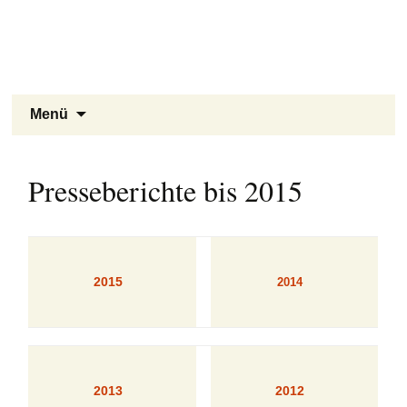
Stukenbrock-Senne
Zum
Inhalt
Naturerlebnis Sennelandschaft und
springen
Emsquellen
Suchen
Menü
nach:
Presseberichte bis 2015
2015
2014
2013
2012