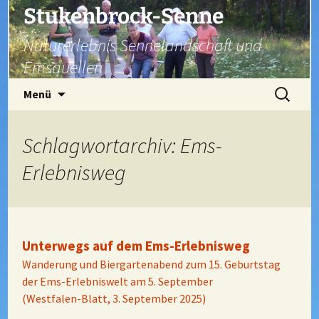
Zum
Stukenbrock-Senne
Inhalt
Naturerlebnis Sennelandschaft und
springen
Emsquellen
Suchen
Menü
nach:
Schlagwortarchiv: Ems-
Erlebnisweg
Unterwegs auf dem Ems-Erlebnisweg
Wanderung und Biergartenabend zum 15. Geburtstag
der Ems-Erlebniswelt am 5. September
(Westfalen-Blatt, 3. September 2025)