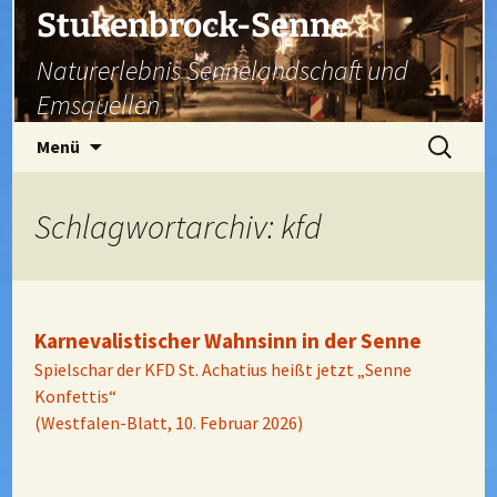
Zum
Stukenbrock-Senne
Inhalt
Naturerlebnis Sennelandschaft und
springen
Emsquellen
Suchen
Menü
nach:
Schlagwortarchiv: kfd
Karnevalistischer Wahnsinn in der Senne
Spielschar der KFD St. Achatius heißt jetzt „Senne
Konfettis“
(Westfalen-Blatt, 10. Februar 2026)