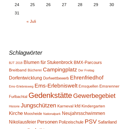
24
25
26
27
28
29
30
31
« Juli
Schlagwörter
Blumen für Stukenbrock
BMX-Parcours
BJT 2018
Campingplatz
Breitband
Bücherei
Der Freitag
Ehrenfriedhof
Dorfentwicklung
Dorfwettbewerb
Ems-Erlebniswelt
Emsrenner
Emsquellen
Ems-Erlebnisweg
Gedenkstätte
Gewerbegebiet
Furlbachtal
Jungschützen
kfd
Karneval
Kindergarten
Historie
Kirche
Neujahrsschwimmen
Moosheide
Nationalpark
PSV
Personen
Nikolausfeier
Polizeischule
Safariland