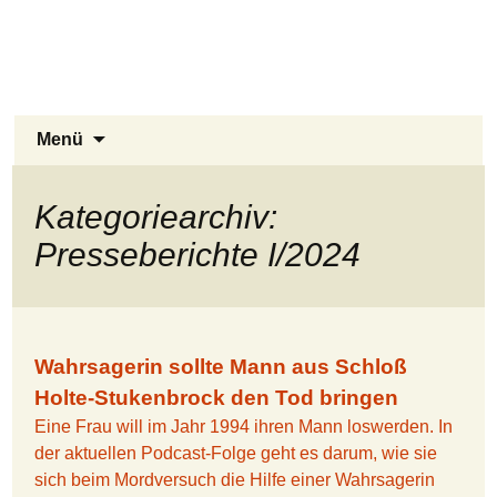
Stukenbrock-Senne
Zum
Inhalt
Naturerlebnis Sennelandschaft und
springen
Emsquellen
Suchen
Menü
nach:
Kategoriearchiv:
Presseberichte I/2024
Wahrsagerin sollte Mann aus Schloß
Holte-Stukenbrock den Tod bringen
Eine Frau will im Jahr 1994 ihren Mann loswerden. In
der aktuellen Podcast-Folge geht es darum, wie sie
sich beim Mordversuch die Hilfe einer Wahrsagerin