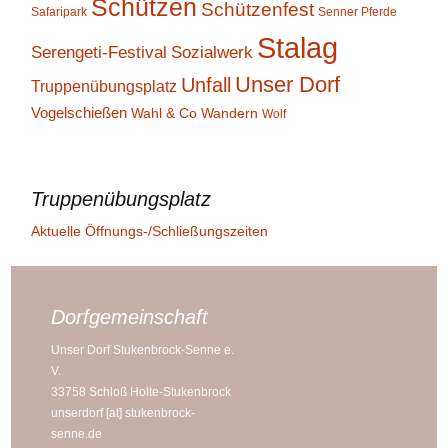
Schützen
Schützenfest
Safaripark
Senner Pferde
Stalag
Serengeti-Festival
Sozialwerk
Unser Dorf
Unfall
Truppenübungsplatz
Vogelschießen
Wahl & Co
Wandern
Wolf
Truppenübungsplatz
Aktuelle Öffnungs-/Schließungszeiten
Dorfgemeinschaft
Unser Dorf Stukenbrock-Senne e.
V.
33758 Schloß Holte-Stukenbrock
unserdorf [at] stukenbrock-
senne.de