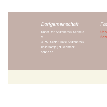
Sennesee
Fotostrecken
NSG Furlbac
Videos
Dorfgemeinschaft
Fa
NSG Mooshe
Unse
Unser Dorf Stukenbrock-Senne e.
Sen
V.
Senner Pfer
33758 Schloß Holte-Stukenbrock
unserdorf [at] stukenbrock-
Gaststätten 
senne.de
Pensionen
Ferienwohn
Campingplät
Wandern
Radwanderw