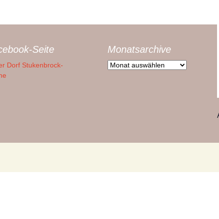
Maibaum
Kreiswettbewerb 2017
Presseberichte 2022
Stalag 326
htal
Vogelschießen
Landeswettbewerb 2015
Presseberichte 2021
Sowj. Ehrenfriedhof
cebook-Seite
Monatsarchive
ide
Schützenfest
Kreiswettbewerb 2014
Presseberichte 2020
Monatsarchive
r Dorf Stukenbrock-
Geschichte und Karten
(Westfalenhöfe)
ne
de
Sommerfest Schützen
Kreiswettbewerb 2011
Presseberichte 2019
Hausstätten-/Höfeliste
&
Pfarrfest
(Westfalenhöfe)
Kreiswettbewerb 2008
Presseberichte 2018
Sportfest
Die Stukenbrocker
Presseberichte 2017
ungen
Senne (Rosenkranz,
1849)
Nikolaus / Martinsmarkt
Presseberichte 2016
ze
/ Winterzauber
Presseberichte bis 2015
Von der Senne – für die
Ems-Erlebnisweg
Senne
ege
Romantisches
Trecker-Treff
Furlbachtal