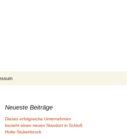
Suchen
essum
nach:
Presseberichte I/2026
Presseberichte II/2026
Presseberichte I/2025
Neueste Beiträge
Dieses erfolgreiche Unternehmen
Presseberichte III/2026
Presseberichte II/2025
Presseberichte I/2024
bezieht einen neuen Standort in Schloß
Holte-Stukenbrock
Presseberichte III/2025
Presseberichte II/2024
Presseberichte I/2023