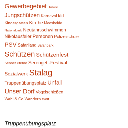
Gewerbegebiet
Historie
Jungschützen
kfd
Karneval
Kirche
Kindergarten
Moosheide
Neujahrsschwimmen
Nationalpark
Personen
Nikolausfeier
Polizeischule
PSV
Safariland
Safaripark
Schützen
Schützenfest
Serengeti-Festival
Senner Pferde
Stalag
Sozialwerk
Unfall
Truppenübungsplatz
Unser Dorf
Vogelschießen
Wahl & Co
Wandern
Wolf
Truppenübungsplatz