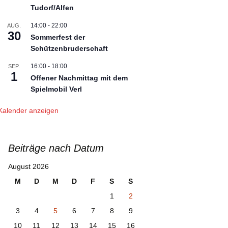
Tudorf/Alfen
Presseberichte 2012
14:00
-
22:00
AUG.
30
Sommerfest der
Presseberichte 2011
Schützenbruderschaft
Presseberichte 2010
16:00
-
18:00
SEP.
1
Offener Nachmittag mit dem
Spielmobil Verl
Kalender anzeigen
Beiträge nach Datum
August 2026
M
D
M
D
F
S
S
1
2
3
4
5
6
7
8
9
10
11
12
13
14
15
16