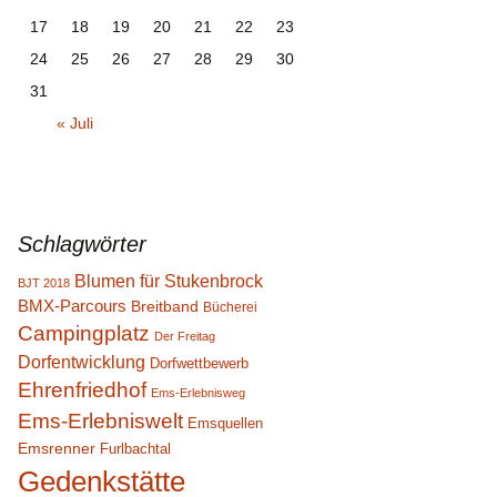
17
18
19
20
21
22
23
24
25
26
27
28
29
30
31
« Juli
Schlagwörter
Blumen für Stukenbrock
BJT 2018
BMX-Parcours
Breitband
Bücherei
Campingplatz
Der Freitag
Dorfentwicklung
Dorfwettbewerb
Ehrenfriedhof
Ems-Erlebnisweg
Ems-Erlebniswelt
Emsquellen
Emsrenner
Furlbachtal
Gedenkstätte