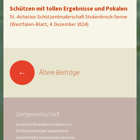
Schützen mit tollen Ergebnisse und Pokalen
St.-Achatius-Schützenbruderschaft Stukenbrock-Senne
(Westfalen-Blatt, 4. Dezember 2024)
Beitragsnavigation
←
Ältere Beiträge
Dorfgemeinschaft
Unser Dorf Stukenbrock-Senne e. V.
33758 Schloß Holte-Stukenbrock
unserdorf [at] stukenbrock-senne.de