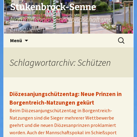
Zum
Stukenbrock-Senne
Inhalt
Naturerlebnis Sennelandschaft und
springen
Emsquellen
Suchen
Menü
nach:
Schlagwortarchiv: Schützen
Diözesanjungschützentag: Neue Prinzen in
Borgentreich-Natzungen gekürt
Beim Diözesanjungschützentag in Borgentreich-
Natzungen sind die Sieger mehrerer Wettbewerbe
geehrt und die neuen Diözesanprinzen proklamiert
worden. Auch der Mannschaftspokal im Schießsport