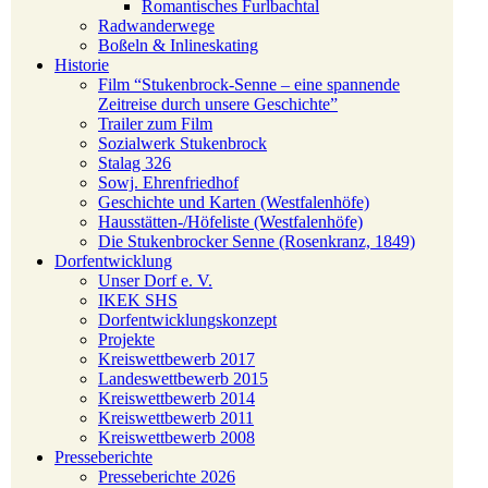
Romantisches Furlbachtal
Radwanderwege
Boßeln & Inlineskating
Historie
Film “Stukenbrock-Senne – eine spannende
Zeitreise durch unsere Geschichte”
Trailer zum Film
Sozialwerk Stukenbrock
Stalag 326
Sowj. Ehrenfriedhof
Geschichte und Karten (Westfalenhöfe)
Hausstätten-/Höfeliste (Westfalenhöfe)
Die Stukenbrocker Senne (Rosenkranz, 1849)
Dorfentwicklung
Unser Dorf e. V.
IKEK SHS
Dorfentwicklungskonzept
Projekte
Kreiswettbewerb 2017
Landeswettbewerb 2015
Kreiswettbewerb 2014
Kreiswettbewerb 2011
Kreiswettbewerb 2008
Presseberichte
Presseberichte 2026