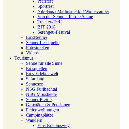
Pfarrfest
Sportfest
Nikolaus / Martinsmarkt / Winterzauber
Von der Senne – für die Senne
Trecker-Treff
BJT 2018
Serengeti-Festival
EmsRenner
Senner Lesequelle
Fotostrecken
Videos
Tourismus
Senne für alle Sinne
Emsquellen
Ems-Erlebniswelt
Safariland
Sennesee
NSG Furlbachtal
NSG Moosheide
Senner Pferde
Gaststätten & Pensionen
Ferienwohnungen
Campingplätze
Wandern
Ems-Erlebnisweg