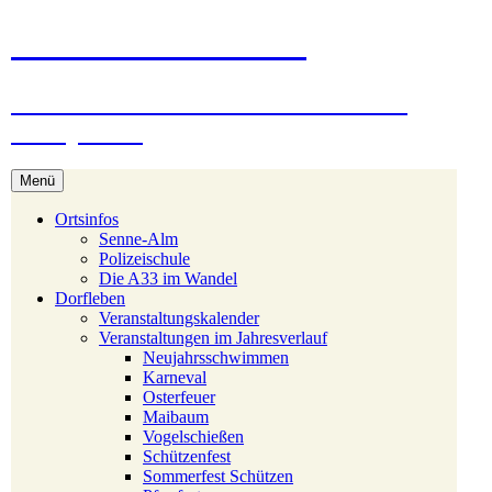
Zum
Stukenbrock-Senne
Inhalt
springen
Naturerlebnis Sennelandschaft und
Emsquellen
Menü
Ortsinfos
Senne-Alm
Polizeischule
Die A33 im Wandel
Dorfleben
Veranstaltungskalender
Veranstaltungen im Jahresverlauf
Neujahrsschwimmen
Karneval
Osterfeuer
Maibaum
Vogelschießen
Schützenfest
Sommerfest Schützen