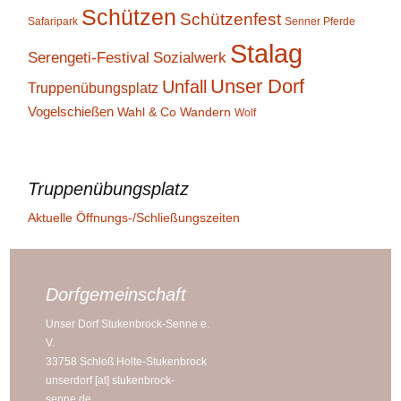
Schützen
Schützenfest
Safaripark
Senner Pferde
Stalag
Serengeti-Festival
Sozialwerk
Unser Dorf
Unfall
Truppenübungsplatz
Vogelschießen
Wahl & Co
Wandern
Wolf
Truppenübungsplatz
Aktuelle Öffnungs-/Schließungszeiten
Dorfgemeinschaft
Unser Dorf Stukenbrock-Senne e.
V.
33758 Schloß Holte-Stukenbrock
unserdorf [at] stukenbrock-
senne.de