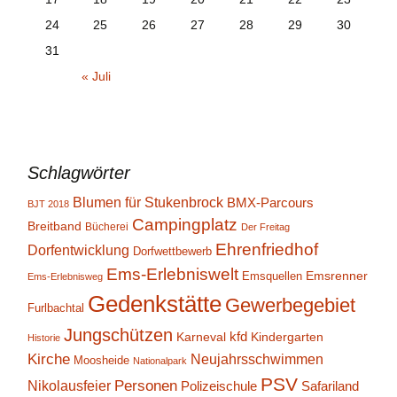
24
25
26
27
28
29
30
31
« Juli
Schlagwörter
Blumen für Stukenbrock
BMX-Parcours
BJT 2018
Campingplatz
Breitband
Bücherei
Der Freitag
Ehrenfriedhof
Dorfentwicklung
Dorfwettbewerb
Ems-Erlebniswelt
Emsrenner
Emsquellen
Ems-Erlebnisweg
Gedenkstätte
Gewerbegebiet
Furlbachtal
Jungschützen
kfd
Karneval
Kindergarten
Historie
Kirche
Neujahrsschwimmen
Moosheide
Nationalpark
PSV
Personen
Nikolausfeier
Polizeischule
Safariland