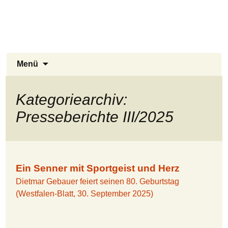
Stukenbrock-Senne
Zum
Inhalt
Naturerlebnis Sennelandschaft und
springen
Emsquellen
Suchen
Menü
nach:
Kategoriearchiv:
Presseberichte III/2025
Ein Senner mit Sportgeist und Herz
Dietmar Gebauer feiert seinen 80. Geburtstag
(Westfalen-Blatt, 30. September 2025)