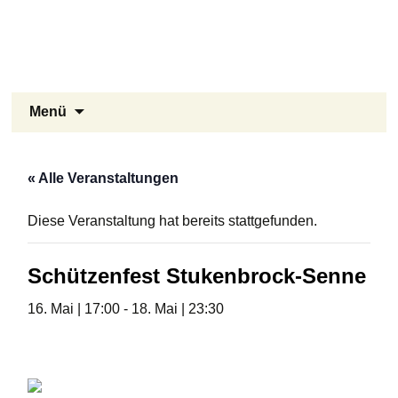
Stukenbrock-Senne
Zum
Inhalt
Naturerlebnis Sennelandschaft und
springen
Emsquellen
Suchen
Menü
nach:
« Alle Veranstaltungen
Diese Veranstaltung hat bereits stattgefunden.
Schützenfest Stukenbrock-Senne
16. Mai | 17:00
-
18. Mai | 23:30