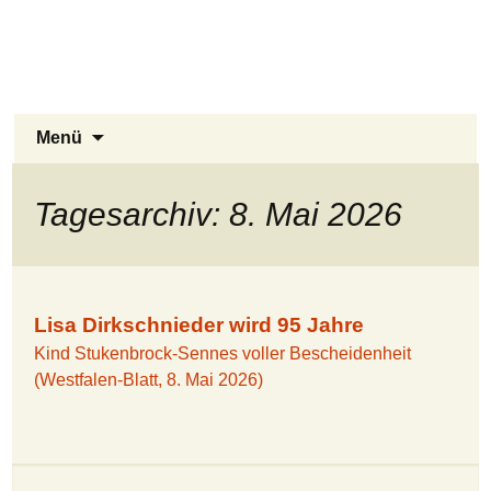
Stukenbrock-Senne
Zum
Inhalt
Naturerlebnis Sennelandschaft und
springen
Emsquellen
Suchen
Menü
nach:
Tagesarchiv: 8. Mai 2026
Lisa Dirkschnieder wird 95 Jahre
Kind Stukenbrock-Sennes voller Bescheidenheit
(Westfalen-Blatt, 8. Mai 2026)