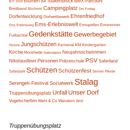
Blumen für Stukenbrock
BMX-Parcours
BJT 2018
Campingplatz
Breitband
Bücherei
Der Freitag
Ehrenfriedhof
Dorfentwicklung
Dorfwettbewerb
Ems-Erlebniswelt
Emsrenner
Emsquellen
Ems-Erlebnisweg
Gedenkstätte
Gewerbegebiet
Furlbachtal
Jungschützen
kfd
Karneval
Kindergarten
Historie
Kirche
Neujahrsschwimmen
Moosheide
Nationalpark
PSV
Personen
Nikolausfeier
Polizeischule
Safariland
Schützen
Schützenfest
Safaripark
Senner Pferde
Stalag
Serengeti-Festival
Sozialwerk
Unser Dorf
Unfall
Truppenübungsplatz
Vogelschießen
Wahl & Co
Wandern
Wolf
Truppenübungsplatz