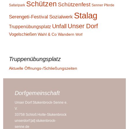
Schützen
Schützenfest
Safaripark
Senner Pferde
Stalag
Serengeti-Festival
Sozialwerk
Unser Dorf
Unfall
Truppenübungsplatz
Vogelschießen
Wahl & Co
Wandern
Wolf
Truppenübungsplatz
Aktuelle Öffnungs-/Schließungszeiten
Dorfgemeinschaft
Unser Dorf Stukenbrock-Senne e.
V.
33758 Schloß Holte-Stukenbrock
unserdorf [at] stukenbrock-
senne.de