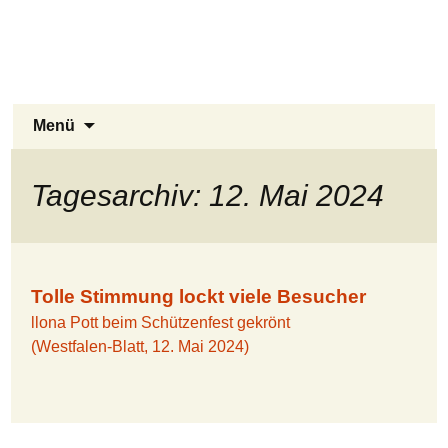
Stukenbrock-Senne
Zum
Inhalt
Naturerlebnis Sennelandschaft und
springen
Emsquellen
Suchen
Menü
nach:
Tagesarchiv: 12. Mai 2024
Tolle Stimmung lockt viele Besucher
llona Pott beim Schützenfest gekrönt
(Westfalen-Blatt, 12. Mai 2024)