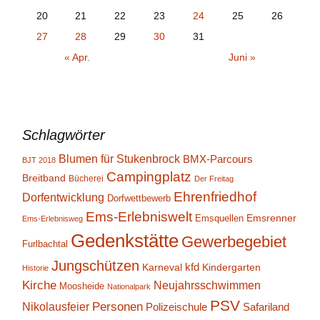
20
21
22
23
24
25
26
27
28
29
30
31
« Apr.
Juni »
Schlagwörter
Blumen für Stukenbrock
BMX-Parcours
BJT 2018
Campingplatz
Breitband
Bücherei
Der Freitag
Ehrenfriedhof
Dorfentwicklung
Dorfwettbewerb
Ems-Erlebniswelt
Emsrenner
Emsquellen
Ems-Erlebnisweg
Gedenkstätte
Gewerbegebiet
Furlbachtal
Jungschützen
kfd
Karneval
Kindergarten
Historie
Kirche
Neujahrsschwimmen
Moosheide
Nationalpark
PSV
Personen
Nikolausfeier
Polizeischule
Safariland