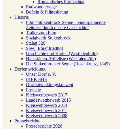
Romantisches Furlbachtal
Radwanderwege
Boßeln & Inlineskating
Historie
Film “Stukenbrock-Senne – eine spannende
Zeitreise durch unsere Geschichte”
Trailer zum Film
Sozialwerk Stukenbrock
Stalag 326
Sowj. Ehrenfriedhof
Geschichte und Karten (Westfalenhöfe)
Hausstätten-/Höfeliste (Westfalenhöfe)
Die Stukenbrocker Senne (Rosenkranz, 1849)
Dorfentwicklung
Unser Dorf e. V.
IKEK SHS
Dorfentwicklungskonzept
Projekte
Kreiswettbewerb 2017
Landeswettbewerb 2015
Kreiswettbewerb 2014
Kreiswettbewerb 2011
Kreiswettbewerb 2008
Presseberichte
Presseberichte 2026