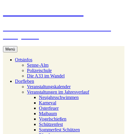
Zum
Stukenbrock-Senne
Inhalt
springen
Naturerlebnis Sennelandschaft und
Emsquellen
Menü
Ortsinfos
Senne-Alm
Polizeischule
Die A33 im Wandel
Dorfleben
Veranstaltungskalender
Veranstaltungen im Jahresverlauf
Neujahrsschwimmen
Karneval
Osterfeuer
Maibaum
Vogelschießen
Schützenfest
Sommerfest Schützen