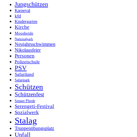
Jungschützen
Karneval
kfd
Kindergarten
Kirche
Moosheide
Nationalpark
Neujahrsschwimmen
Nikolausfeier
Personen
Polizeischule
PSV
Safariland
Safaripark
Schützen
Schützenfest
Senner Pferde
Serengeti-Festival
Sozialwerk
Stalag
Truppenübungsplatz
Unfall