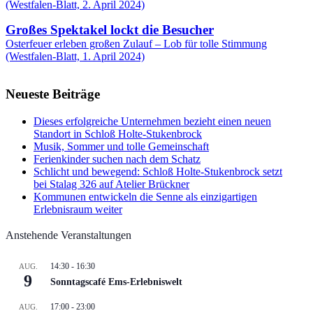
(Westfalen-Blatt, 2. April 2024)
Großes Spektakel lockt die Besucher
Osterfeuer erleben großen Zulauf – Lob für tolle Stimmung
(Westfalen-Blatt, 1. April 2024)
Neueste Beiträge
Dieses erfolgreiche Unternehmen bezieht einen neuen
Standort in Schloß Holte-Stukenbrock
Musik, Sommer und tolle Gemeinschaft
Ferienkinder suchen nach dem Schatz
Schlicht und bewegend: Schloß Holte-Stukenbrock setzt
bei Stalag 326 auf Atelier Brückner
Kommunen entwickeln die Senne als einzigartigen
Erlebnisraum weiter
Anstehende Veranstaltungen
14:30
-
16:30
AUG.
9
Sonntagscafé Ems-Erlebniswelt
17:00
-
23:00
AUG.