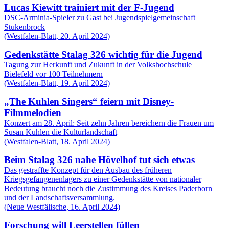
Lucas Kiewitt trainiert mit der F-Jugend
DSC-Arminia-Spieler zu Gast bei Jugendspielgemeinschaft
Stukenbrock
(Westfalen-Blatt, 20. April 2024)
Gedenkstätte Stalag 326 wichtig für die Jugend
Tagung zur Herkunft und Zukunft in der Volkshochschule
Bielefeld vor 100 Teilnehmern
(Westfalen-Blatt, 19. April 2024)
„The Kuhlen Singers“ feiern mit Disney-
Filmmelodien
Konzert am 28. April: Seit zehn Jahren bereichern die Frauen um
Susan Kuhlen die Kulturlandschaft
(Westfalen-Blatt, 18. April 2024)
Beim Stalag 326 nahe Hövelhof tut sich etwas
Das gestraffte Konzept für den Ausbau des früheren
Kriegsgefangenenlagers zu einer Gedenkstätte von nationaler
Bedeutung braucht noch die Zustimmung des Kreises Paderborn
und der Landschaftsversammlung.
(Neue Westfälische, 16. April 2024)
Forschung will Leerstellen füllen