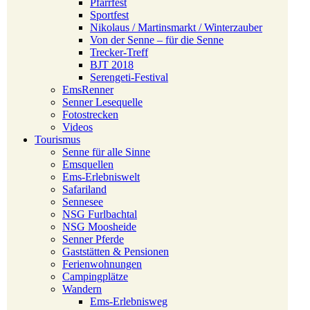
Pfarrfest
Sportfest
Nikolaus / Martinsmarkt / Winterzauber
Von der Senne – für die Senne
Trecker-Treff
BJT 2018
Serengeti-Festival
EmsRenner
Senner Lesequelle
Fotostrecken
Videos
Tourismus
Senne für alle Sinne
Emsquellen
Ems-Erlebniswelt
Safariland
Sennesee
NSG Furlbachtal
NSG Moosheide
Senner Pferde
Gaststätten & Pensionen
Ferienwohnungen
Campingplätze
Wandern
Ems-Erlebnisweg