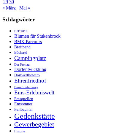
29
30
« März
Mai »
Schlagwörter
BJT 2018
Blumen für Stukenbrock
BMX-Parcours
Breitband
Bücherei
Campingplatz
Der Freitag
Dorfentwicklung
Dorfwettbewerb
Ehrenfriedhof
Ems-Erlebnisweg
Ems-Erlebniswelt
Emsquellen
Emsrenner
Furlbachtal
Gedenkstätte
Gewerbegebiet
Historie