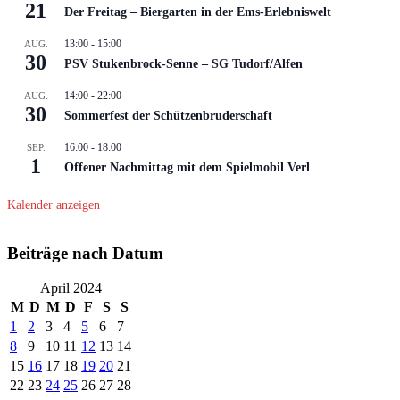
21
Der Freitag – Biergarten in der Ems-Erlebniswelt
13:00
-
15:00
AUG.
30
PSV Stukenbrock-Senne – SG Tudorf/Alfen
14:00
-
22:00
AUG.
30
Sommerfest der Schützenbruderschaft
16:00
-
18:00
SEP.
1
Offener Nachmittag mit dem Spielmobil Verl
Kalender anzeigen
Beiträge nach Datum
April 2024
M
D
M
D
F
S
S
1
2
3
4
5
6
7
8
9
10
11
12
13
14
15
16
17
18
19
20
21
22
23
24
25
26
27
28