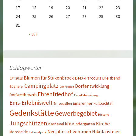
17
18
19
20
21
22
23
24
25
26
27
28
29
30
31
« Juli
Schlagwörter
Blumen für Stukenbrock
BMX-Parcours
Breitband
BJT 2018
Campingplatz
Dorfentwicklung
Bücherei
Der Freitag
Ehrenfriedhof
Dorfwettbewerb
Ems-Erlebnisweg
Ems-Erlebniswelt
Emsrenner
Furlbachtal
Emsquellen
Gedenkstätte
Gewerbegebiet
Historie
Jungschützen
Kirche
kfd
Karneval
Kindergarten
Neujahrsschwimmen
Nikolausfeier
Moosheide
Nationalpark