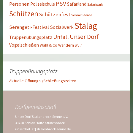
PSV
Personen
Polizeischule
Safariland
Safaripark
Schützen
Schützenfest
Senner Pferde
Stalag
Serengeti-Festival
Sozialwerk
Unser Dorf
Unfall
Truppenübungsplatz
Vogelschießen
Wahl & Co
Wandern
Wolf
Truppenübungsplatz
Aktuelle Öffnungs-/Schließungszeiten
Dorfgemeinschaft
Unser Dorf Stukenbrock-Senne e. V.
33758 Schloß Holte-Stukenbrock
unserdorf [at] stukenbrock-senne.de