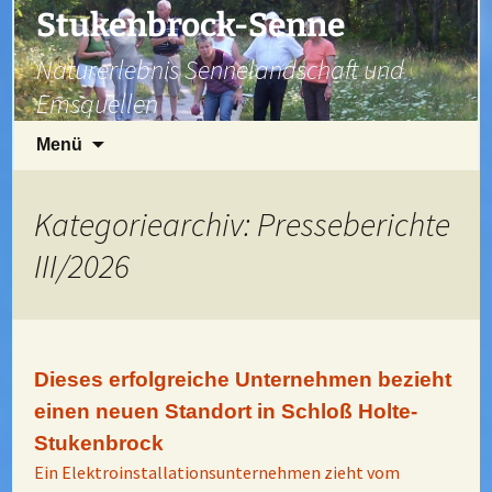
Zum
Stukenbrock-Senne
Inhalt
Naturerlebnis Sennelandschaft und
springen
Emsquellen
Suchen
Menü
nach:
Kategoriearchiv: Presseberichte
III/2026
Dieses erfolgreiche Unternehmen bezieht
einen neuen Standort in Schloß Holte-
Stukenbrock
Ein Elektroinstallationsunternehmen zieht vom