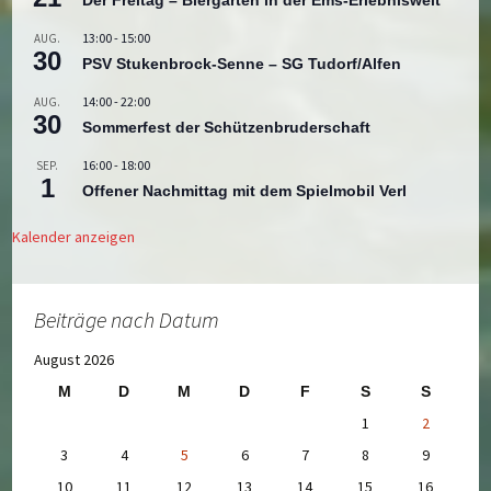
Der Freitag – Biergarten in der Ems-Erlebniswelt
13:00
-
15:00
AUG.
30
PSV Stukenbrock-Senne – SG Tudorf/Alfen
14:00
-
22:00
AUG.
30
Sommerfest der Schützenbruderschaft
16:00
-
18:00
SEP.
1
Offener Nachmittag mit dem Spielmobil Verl
Kalender anzeigen
Beiträge nach Datum
August 2026
M
D
M
D
F
S
S
1
2
3
4
5
6
7
8
9
10
11
12
13
14
15
16