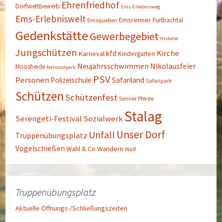
Ehrenfriedhof
Dorfwettbewerb
Ems-Erlebnisweg
Ems-Erlebniswelt
Emsrenner
Furlbachtal
Emsquellen
Gedenkstätte
Gewerbegebiet
Historie
Jungschützen
Kirche
kfd
Karneval
Kindergarten
Neujahrsschwimmen
Nikolausfeier
Moosheide
Nationalpark
PSV
Personen
Polizeischule
Safariland
Safaripark
Schützen
Schützenfest
Senner Pferde
Stalag
Serengeti-Festival
Sozialwerk
Unser Dorf
Unfall
Truppenübungsplatz
Vogelschießen
Wahl & Co
Wandern
Wolf
Truppenübungsplatz
Aktuelle Öffnungs-/Schließungszeiten