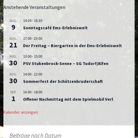
Anstehende Veranstaltungen
14:30
-
16:30
AUG.
9
Sonntagscafé Ems-Erlebniswelt
17:00
-
23:00
AUG.
21
Der Freitag – Biergarten in der Ems-Erlebniswelt
13:00
-
15:00
AUG.
30
PSV Stukenbrock-Senne – SG Tudorf/Alfen
14:00
-
22:00
AUG.
30
Sommerfest der Schützenbruderschaft
16:00
-
18:00
SEP.
1
Offener Nachmittag mit dem Spielmobil Verl
Kalender anzeigen
Beiträge nach Datum