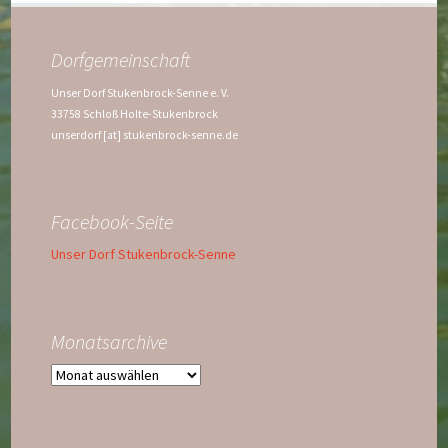
Dorfgemeinschaft
Unser Dorf Stukenbrock-Senne e. V.
33758 Schloß Holte-Stukenbrock
unserdorf [at] stukenbrock-senne.de
Facebook-Seite
Unser Dorf Stukenbrock-Senne
Monatsarchive
Monatsarchive