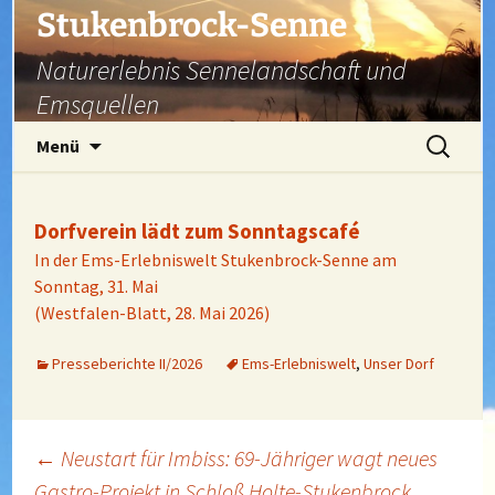
Zum
Stukenbrock-Senne
Inhalt
Naturerlebnis Sennelandschaft und
springen
Emsquellen
Suchen
Menü
nach:
Dorfverein lädt zum Sonntagscafé
In der Ems-Erlebniswelt Stukenbrock-Senne am
Sonntag, 31. Mai
(Westfalen-Blatt, 28. Mai 2026)
Presseberichte II/2026
Ems-Erlebniswelt
,
Unser Dorf
Beitragsnavigation
←
Neustart für Imbiss: 69-Jähriger wagt neues
Gastro-Projekt in Schloß Holte-Stukenbrock