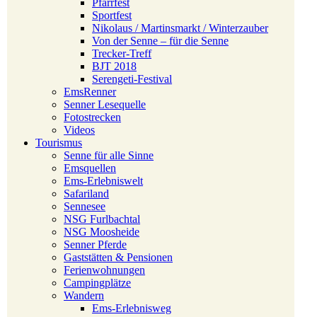
Pfarrfest
Sportfest
Nikolaus / Martinsmarkt / Winterzauber
Von der Senne – für die Senne
Trecker-Treff
BJT 2018
Serengeti-Festival
EmsRenner
Senner Lesequelle
Fotostrecken
Videos
Tourismus
Senne für alle Sinne
Emsquellen
Ems-Erlebniswelt
Safariland
Sennesee
NSG Furlbachtal
NSG Moosheide
Senner Pferde
Gaststätten & Pensionen
Ferienwohnungen
Campingplätze
Wandern
Ems-Erlebnisweg