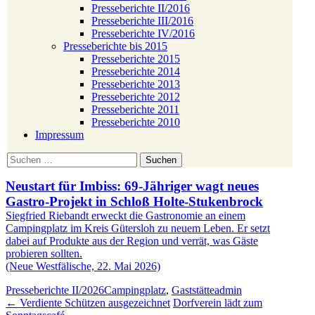
Presseberichte II/2016
Presseberichte III/2016
Presseberichte IV/2016
Presseberichte bis 2015
Presseberichte 2015
Presseberichte 2014
Presseberichte 2013
Presseberichte 2012
Presseberichte 2011
Presseberichte 2010
Impressum
Suchen
nach:
Neustart für Imbiss: 69-Jähriger wagt neues
Gastro-Projekt in Schloß Holte-Stukenbrock
Siegfried Riebandt erweckt die Gastronomie an einem
Campingplatz im Kreis Gütersloh zu neuem Leben. Er setzt
dabei auf Produkte aus der Region und verrät, was Gäste
probieren sollten.
(Neue Westfälische, 22. Mai 2026)
Presseberichte II/2026
Campingplatz
,
Gaststätte
admin
Beitragsnavigation
←
Verdiente Schützen ausgezeichnet
Dorfverein lädt zum