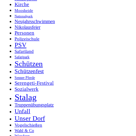
Kirche
Moosheide
Nationalpark
Neujahrsschwimmen
Nikolausfeier
Personen
Polizeischule
PSV
Safariland
Safaripark
Schützen
Schützenfest
Senner Pferde
Serengeti-Festival
Sozialwerk
Stalag
Truppenübungsplatz
Unfall
Unser Dorf
Vogelschießen
Wahl & Co