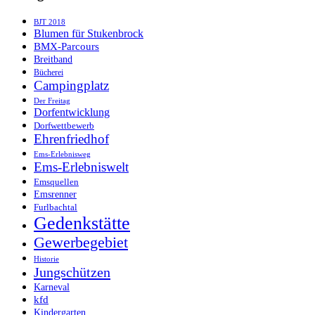
BJT 2018
Blumen für Stukenbrock
BMX-Parcours
Breitband
Bücherei
Campingplatz
Der Freitag
Dorfentwicklung
Dorfwettbewerb
Ehrenfriedhof
Ems-Erlebnisweg
Ems-Erlebniswelt
Emsquellen
Emsrenner
Furlbachtal
Gedenkstätte
Gewerbegebiet
Historie
Jungschützen
Karneval
kfd
Kindergarten