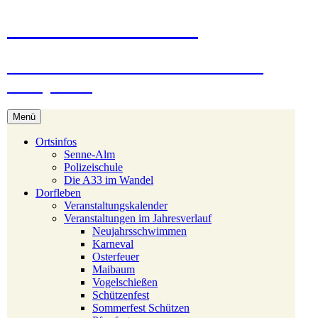
Zum
Stukenbrock-Senne
Inhalt
springen
Naturerlebnis Sennelandschaft und
Emsquellen
Menü
Ortsinfos
Senne-Alm
Polizeischule
Die A33 im Wandel
Dorfleben
Veranstaltungskalender
Veranstaltungen im Jahresverlauf
Neujahrsschwimmen
Karneval
Osterfeuer
Maibaum
Vogelschießen
Schützenfest
Sommerfest Schützen