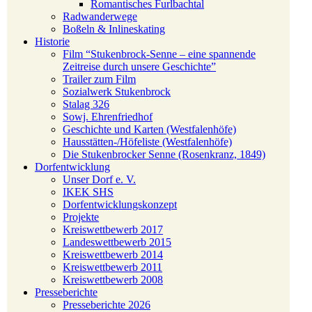
Romantisches Furlbachtal
Radwanderwege
Boßeln & Inlineskating
Historie
Film “Stukenbrock-Senne – eine spannende
Zeitreise durch unsere Geschichte”
Trailer zum Film
Sozialwerk Stukenbrock
Stalag 326
Sowj. Ehrenfriedhof
Geschichte und Karten (Westfalenhöfe)
Hausstätten-/Höfeliste (Westfalenhöfe)
Die Stukenbrocker Senne (Rosenkranz, 1849)
Dorfentwicklung
Unser Dorf e. V.
IKEK SHS
Dorfentwicklungskonzept
Projekte
Kreiswettbewerb 2017
Landeswettbewerb 2015
Kreiswettbewerb 2014
Kreiswettbewerb 2011
Kreiswettbewerb 2008
Presseberichte
Presseberichte 2026