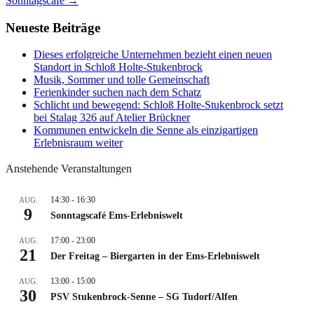
Sonntagscafé
→
Neueste Beiträge
Dieses erfolgreiche Unternehmen bezieht einen neuen
Standort in Schloß Holte-Stukenbrock
Musik, Sommer und tolle Gemeinschaft
Ferienkinder suchen nach dem Schatz
Schlicht und bewegend: Schloß Holte-Stukenbrock setzt
bei Stalag 326 auf Atelier Brückner
Kommunen entwickeln die Senne als einzigartigen
Erlebnisraum weiter
Anstehende Veranstaltungen
14:30
-
16:30
AUG.
9
Sonntagscafé Ems-Erlebniswelt
17:00
-
23:00
AUG.
21
Der Freitag – Biergarten in der Ems-Erlebniswelt
13:00
-
15:00
AUG.
30
PSV Stukenbrock-Senne – SG Tudorf/Alfen