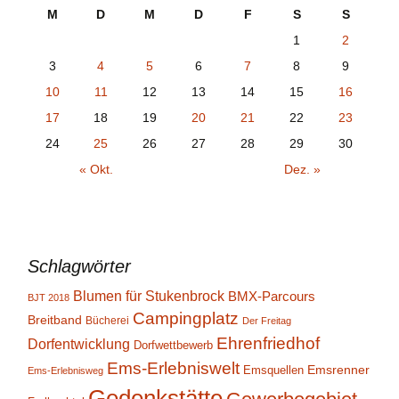
M
D
M
D
F
S
S
1
2
3
4
5
6
7
8
9
10
11
12
13
14
15
16
17
18
19
20
21
22
23
24
25
26
27
28
29
30
« Okt.
Dez. »
Schlagwörter
Blumen für Stukenbrock
BMX-Parcours
BJT 2018
Campingplatz
Breitband
Bücherei
Der Freitag
Ehrenfriedhof
Dorfentwicklung
Dorfwettbewerb
Ems-Erlebniswelt
Emsrenner
Emsquellen
Ems-Erlebnisweg
Gedenkstätte