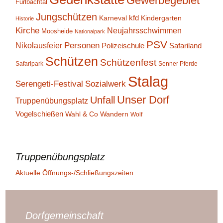
Gewerbegebiet
Furlbachtal
Jungschützen
kfd
Karneval
Kindergarten
Historie
Kirche
Neujahrsschwimmen
Moosheide
Nationalpark
PSV
Personen
Nikolausfeier
Polizeischule
Safariland
Schützen
Schützenfest
Safaripark
Senner Pferde
Stalag
Serengeti-Festival
Sozialwerk
Unser Dorf
Unfall
Truppenübungsplatz
Vogelschießen
Wahl & Co
Wandern
Wolf
Truppenübungsplatz
Aktuelle Öffnungs-/Schließungszeiten
Dorfgemeinschaft