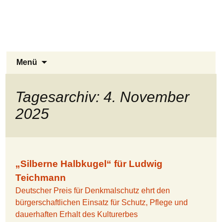
Stukenbrock-Senne
Zum
Inhalt
Naturerlebnis Sennelandschaft und
springen
Emsquellen
Suchen
Menü
nach:
Tagesarchiv: 4. November
2025
„Silberne Halbkugel“ für Ludwig
Teichmann
Deutscher Preis für Denkmalschutz ehrt den
bürgerschaftlichen Einsatz für Schutz, Pflege und
dauerhaften Erhalt des Kulturerbes