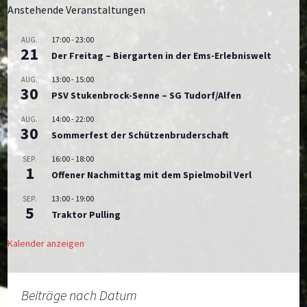
Anstehende Veranstaltungen
17:00
-
23:00
AUG.
21
Der Freitag – Biergarten in der Ems-Erlebniswelt
13:00
-
15:00
AUG.
30
PSV Stukenbrock-Senne – SG Tudorf/Alfen
14:00
-
22:00
AUG.
30
Sommerfest der Schützenbruderschaft
16:00
-
18:00
SEP.
1
Offener Nachmittag mit dem Spielmobil Verl
13:00
-
19:00
SEP.
5
Traktor Pulling
Kalender anzeigen
Beiträge nach Datum