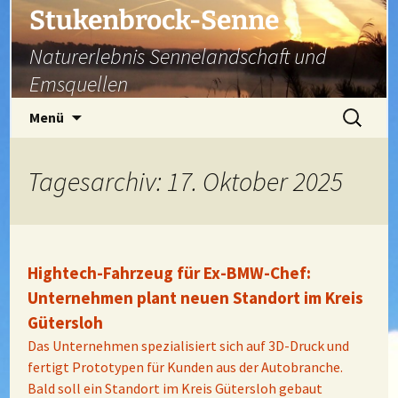
Zum
Stukenbrock-Senne
Inhalt
Naturerlebnis Sennelandschaft und
springen
Emsquellen
Suchen
Menü
nach:
Tagesarchiv: 17. Oktober 2025
Hightech-Fahrzeug für Ex-BMW-Chef:
Unternehmen plant neuen Standort im Kreis
Gütersloh
Das Unternehmen spezialisiert sich auf 3D-Druck und
fertigt Prototypen für Kunden aus der Autobranche.
Bald soll ein Standort im Kreis Gütersloh gebaut