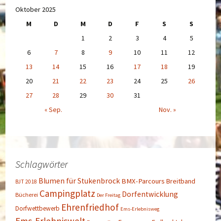
Oktober 2025
M
D
M
D
F
S
S
1
2
3
4
5
6
7
8
9
10
11
12
13
14
15
16
17
18
19
20
21
22
23
24
25
26
27
28
29
30
31
« Sep.
Nov. »
Schlagwörter
Blumen für Stukenbrock
BMX-Parcours
Breitband
BJT 2018
Campingplatz
Dorfentwicklung
Bücherei
Der Freitag
Ehrenfriedhof
Dorfwettbewerb
Ems-Erlebnisweg