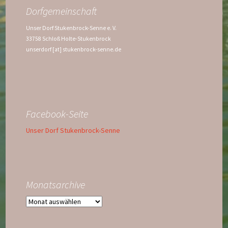
Dorfgemeinschaft
Unser Dorf Stukenbrock-Senne e. V.
33758 Schloß Holte-Stukenbrock
unserdorf [at] stukenbrock-senne.de
Facebook-Seite
Unser Dorf Stukenbrock-Senne
Monatsarchive
Monatsarchive