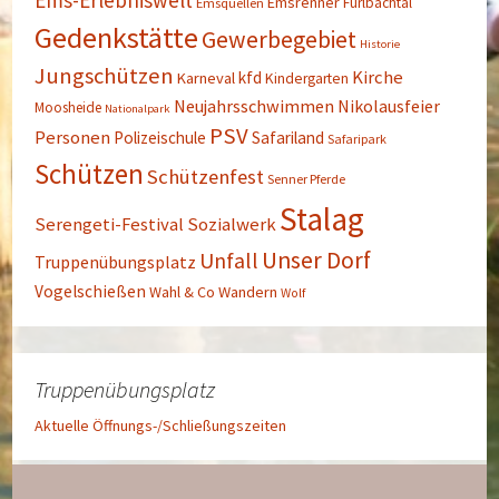
Ems-Erlebniswelt
Emsrenner
Furlbachtal
Emsquellen
Gedenkstätte
Gewerbegebiet
Historie
Jungschützen
Kirche
kfd
Karneval
Kindergarten
Neujahrsschwimmen
Nikolausfeier
Moosheide
Nationalpark
PSV
Personen
Polizeischule
Safariland
Safaripark
Schützen
Schützenfest
Senner Pferde
Stalag
Serengeti-Festival
Sozialwerk
Unser Dorf
Unfall
Truppenübungsplatz
Vogelschießen
Wahl & Co
Wandern
Wolf
Truppenübungsplatz
Aktuelle Öffnungs-/Schließungszeiten