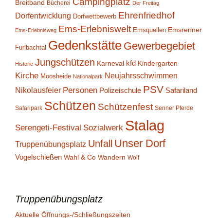
Campingplatz
Breitband
Bücherei
Der Freitag
Ehrenfriedhof
Dorfentwicklung
Dorfwettbewerb
Ems-Erlebniswelt
Emsrenner
Emsquellen
Ems-Erlebnisweg
Gedenkstätte
Gewerbegebiet
Furlbachtal
Jungschützen
kfd
Karneval
Kindergarten
Historie
Kirche
Neujahrsschwimmen
Moosheide
Nationalpark
PSV
Personen
Nikolausfeier
Polizeischule
Safariland
Schützen
Schützenfest
Safaripark
Senner Pferde
Stalag
Serengeti-Festival
Sozialwerk
Unser Dorf
Unfall
Truppenübungsplatz
Vogelschießen
Wahl & Co
Wandern
Wolf
Truppenübungsplatz
Aktuelle Öffnungs-/Schließungszeiten