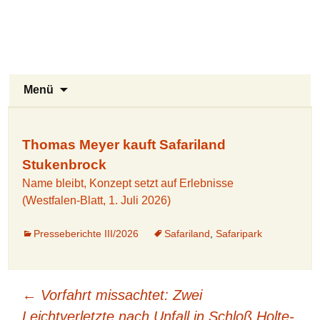
Stukenbrock-Senne
Zum
Inhalt
Naturerlebnis Sennelandschaft und
springen
Emsquellen
Suchen
Menü
nach:
Thomas Meyer kauft Safariland
Stukenbrock
Name bleibt, Konzept setzt auf Erlebnisse
(Westfalen-Blatt, 1. Juli 2026)
Presseberichte III/2026
Safariland
,
Safaripark
Beitragsnavigation
←
Vorfahrt missachtet: Zwei
Leichtverletzte nach Unfall in Schloß Holte-