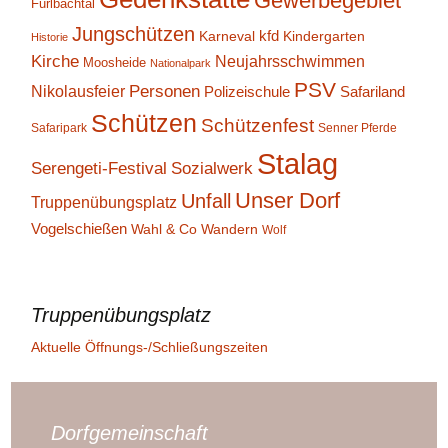
Gewerbegebiet
Furlbachtal
Jungschützen
kfd
Karneval
Kindergarten
Historie
Kirche
Neujahrsschwimmen
Moosheide
Nationalpark
PSV
Personen
Nikolausfeier
Polizeischule
Safariland
Schützen
Schützenfest
Safaripark
Senner Pferde
Stalag
Serengeti-Festival
Sozialwerk
Unser Dorf
Unfall
Truppenübungsplatz
Vogelschießen
Wahl & Co
Wandern
Wolf
Truppenübungsplatz
Aktuelle Öffnungs-/Schließungszeiten
Dorfgemeinschaft