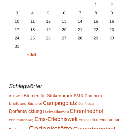
1
2
3
4
5
6
7
8
9
10
11
12
13
14
15
16
17
18
19
20
21
22
23
24
25
26
27
28
29
30
31
« Juli
Schlagwörter
Blumen für Stukenbrock
BMX-Parcours
BJT 2018
Campingplatz
Breitband
Bücherei
Der Freitag
Ehrenfriedhof
Dorfentwicklung
Dorfwettbewerb
Ems-Erlebniswelt
Emsrenner
Emsquellen
Ems-Erlebnisweg
Gedenkstätte