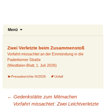
Stukenbrock-Senne
Zum
Inhalt
Naturerlebnis Sennelandschaft und
springen
Emsquellen
Suchen
Menü
nach:
Zwei Verletzte beim Zusammenstoß
Vorfahrt missachtet an der Einmündung in die
Paderborner Straße
(Westfalen-Blatt, 1. Juli 2026)
Presseberichte III/2026
Unfall
Beitragsnavigation
←
Gedenkstätte zum Mitmachen
Vorfahrt missachtet: Zwei Leichtverletzte