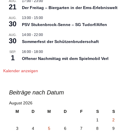
17:00
-
23:00
AUG.
21
Der Freitag – Biergarten in der Ems-Erlebniswelt
13:00
-
15:00
AUG.
30
PSV Stukenbrock-Senne – SG Tudorf/Alfen
14:00
-
22:00
AUG.
30
Sommerfest der Schützenbruderschaft
16:00
-
18:00
SEP.
1
Offener Nachmittag mit dem Spielmobil Verl
Kalender anzeigen
Beiträge nach Datum
August 2026
M
D
M
D
F
S
S
1
2
3
4
5
6
7
8
9