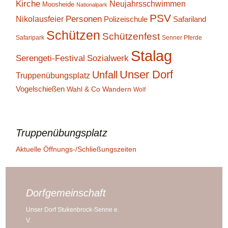
Kirche
Neujahrsschwimmen
Moosheide
Nationalpark
PSV
Personen
Nikolausfeier
Polizeischule
Safariland
Schützen
Schützenfest
Safaripark
Senner Pferde
Stalag
Serengeti-Festival
Sozialwerk
Unser Dorf
Unfall
Truppenübungsplatz
Vogelschießen
Wahl & Co
Wandern
Wolf
Truppenübungsplatz
Aktuelle Öffnungs-/Schließungszeiten
Dorfgemeinschaft
Unser Dorf Stukenbrock-Senne e.
V.