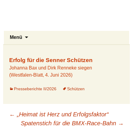
Stukenbrock-Senne
Zum
Inhalt
Naturerlebnis Sennelandschaft und
springen
Emsquellen
Suchen
Menü
nach:
Erfolg für die Senner Schützen
Johanna Bax und Dirk Renneke siegen
(Westfalen-Blatt, 4. Juni 2026)
Presseberichte II/2026
Schützen
Beitragsnavigation
←
„Heimat ist Herz und Erfolgsfaktor“
Spatenstich für die BMX-Race-Bahn
→