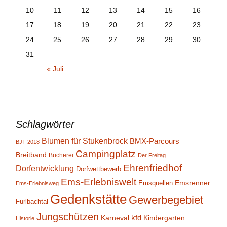
10
11
12
13
14
15
16
17
18
19
20
21
22
23
24
25
26
27
28
29
30
31
« Juli
Schlagwörter
Blumen für Stukenbrock
BMX-Parcours
BJT 2018
Campingplatz
Breitband
Bücherei
Der Freitag
Ehrenfriedhof
Dorfentwicklung
Dorfwettbewerb
Ems-Erlebniswelt
Emsrenner
Emsquellen
Ems-Erlebnisweg
Gedenkstätte
Gewerbegebiet
Furlbachtal
Jungschützen
kfd
Karneval
Kindergarten
Historie