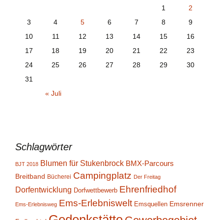
1
2
3
4
5
6
7
8
9
10
11
12
13
14
15
16
17
18
19
20
21
22
23
24
25
26
27
28
29
30
31
« Juli
Schlagwörter
Blumen für Stukenbrock
BMX-Parcours
BJT 2018
Campingplatz
Breitband
Bücherei
Der Freitag
Ehrenfriedhof
Dorfentwicklung
Dorfwettbewerb
Ems-Erlebniswelt
Emsrenner
Emsquellen
Ems-Erlebnisweg
Gedenkstätte