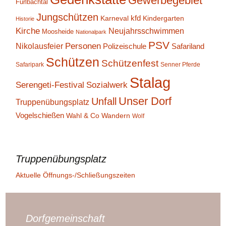
Gewerbegebiet
Furlbachtal
Jungschützen
kfd
Karneval
Kindergarten
Historie
Kirche
Neujahrsschwimmen
Moosheide
Nationalpark
PSV
Personen
Nikolausfeier
Polizeischule
Safariland
Schützen
Schützenfest
Safaripark
Senner Pferde
Stalag
Serengeti-Festival
Sozialwerk
Unser Dorf
Unfall
Truppenübungsplatz
Vogelschießen
Wahl & Co
Wandern
Wolf
Truppenübungsplatz
Aktuelle Öffnungs-/Schließungszeiten
Dorfgemeinschaft