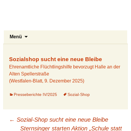
Stukenbrock-Senne
Zum
Inhalt
Naturerlebnis Sennelandschaft und
springen
Emsquellen
Suchen
Menü
nach:
Sozialshop sucht eine neue Bleibe
Ehrenamtliche Flüchtlingshilfe bevorzugt Halle an der
Alten Spellerstraße
(Westfalen-Blatt, 9. Dezember 2025)
Presseberichte IV/2025
Sozial-Shop
Beitragsnavigation
←
Sozial-Shop sucht eine neue Bleibe
Sternsinger starten Aktion „Schule statt