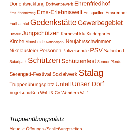
Ehrenfriedhof
Dorfentwicklung
Dorfwettbewerb
Ems-Erlebniswelt
Emsrenner
Emsquellen
Ems-Erlebnisweg
Gedenkstätte
Gewerbegebiet
Furlbachtal
Jungschützen
kfd
Karneval
Kindergarten
Historie
Kirche
Neujahrsschwimmen
Moosheide
Nationalpark
PSV
Personen
Nikolausfeier
Polizeischule
Safariland
Schützen
Schützenfest
Safaripark
Senner Pferde
Stalag
Serengeti-Festival
Sozialwerk
Unser Dorf
Unfall
Truppenübungsplatz
Vogelschießen
Wahl & Co
Wandern
Wolf
Truppenübungsplatz
Aktuelle Öffnungs-/Schließungszeiten