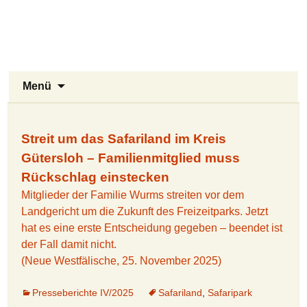
Stukenbrock-Senne
Zum
Inhalt
Naturerlebnis Sennelandschaft und
springen
Emsquellen
Suchen
Menü
nach:
Streit um das Safariland im Kreis
Gütersloh – Familienmitglied muss
Rückschlag einstecken
Mitglieder der Familie Wurms streiten vor dem
Landgericht um die Zukunft des Freizeitparks. Jetzt
hat es eine erste Entscheidung gegeben – beendet ist
der Fall damit nicht.
(Neue Westfälische, 25. November 2025)
Presseberichte IV/2025
Safariland
,
Safaripark