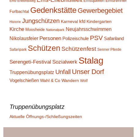
Emsrenner
Emsquellen
Ems-Erlebnisweg
Gedenkstätte
Gewerbegebiet
Furlbachtal
Jungschützen
kfd
Karneval
Kindergarten
Historie
Kirche
Neujahrsschwimmen
Moosheide
Nationalpark
PSV
Personen
Nikolausfeier
Polizeischule
Safariland
Schützen
Schützenfest
Safaripark
Senner Pferde
Stalag
Serengeti-Festival
Sozialwerk
Unser Dorf
Unfall
Truppenübungsplatz
Vogelschießen
Wahl & Co
Wandern
Wolf
Truppenübungsplatz
Aktuelle Öffnungs-/Schließungszeiten