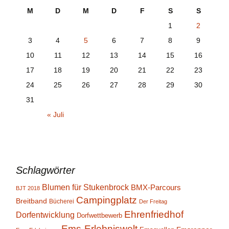
M
D
M
D
F
S
S
1
2
3
4
5
6
7
8
9
10
11
12
13
14
15
16
17
18
19
20
21
22
23
24
25
26
27
28
29
30
31
« Juli
Schlagwörter
Blumen für Stukenbrock
BMX-Parcours
BJT 2018
Campingplatz
Breitband
Bücherei
Der Freitag
Ehrenfriedhof
Dorfentwicklung
Dorfwettbewerb
Ems-Erlebniswelt