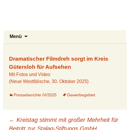
Stukenbrock-Senne
Zum
Inhalt
Naturerlebnis Sennelandschaft und
springen
Emsquellen
Suchen
Menü
nach:
Dramatischer Filmdreh sorgt im Kreis
Gütersloh für Aufsehen
Mit Fotos und Video
(Neue Westfälische, 30. Oktober 2025)
Presseberichte IV/2025
Gewerbegebiet
Beitragsnavigation
←
Kreistag stimmt mit großer Mehrheit für
Beitritt zur Stalag-Stiftungs GmbH