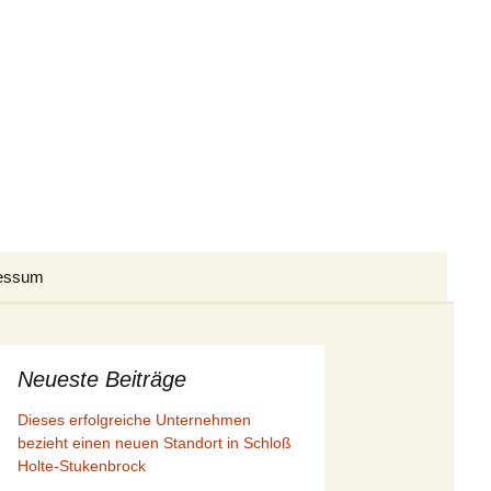
Suchen
essum
nach:
Presseberichte I/2026
Presseberichte II/2026
Presseberichte I/2025
Neueste Beiträge
Dieses erfolgreiche Unternehmen
Presseberichte III/2026
Presseberichte II/2025
Presseberichte I/2024
bezieht einen neuen Standort in Schloß
Holte-Stukenbrock
Presseberichte III/2025
Presseberichte II/2024
Presseberichte I/2023