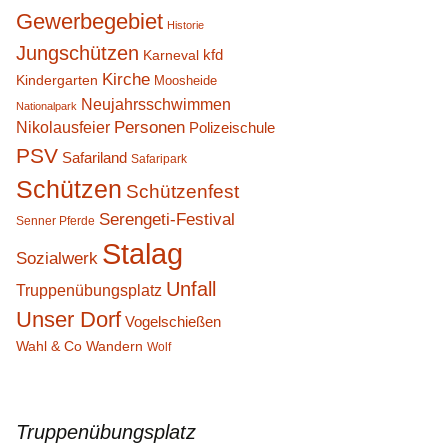
Gewerbegebiet
Historie
Jungschützen
kfd
Karneval
Kirche
Kindergarten
Moosheide
Neujahrsschwimmen
Nationalpark
Personen
Nikolausfeier
Polizeischule
PSV
Safariland
Safaripark
Schützen
Schützenfest
Serengeti-Festival
Senner Pferde
Stalag
Sozialwerk
Unfall
Truppenübungsplatz
Unser Dorf
Vogelschießen
Wahl & Co
Wandern
Wolf
Truppenübungsplatz