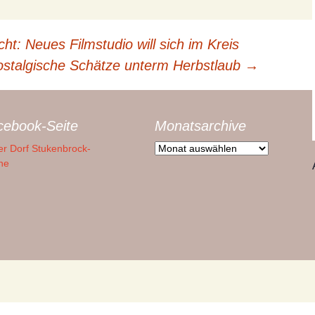
Maibaum
Kreiswettbewerb 2017
Presseberichte 2022
Stalag 326
t: Neues Filmstudio will sich im Kreis
htal
Vogelschießen
Landeswettbewerb 2015
Presseberichte 2021
Sowj. Ehrenfriedhof
stalgische Schätze unterm Herbstlaub
→
ide
Schützenfest
Kreiswettbewerb 2014
Presseberichte 2020
Geschichte und Karten
(Westfalenhöfe)
de
Sommerfest Schützen
Kreiswettbewerb 2011
Presseberichte 2019
cebook-Seite
Monatsarchive
Hausstätten-/Höfeliste
&
Pfarrfest
(Westfalenhöfe)
Kreiswettbewerb 2008
Presseberichte 2018
Monatsarchive
r Dorf Stukenbrock-
ne
Sportfest
Die Stukenbrocker
Presseberichte 2017
ungen
Senne (Rosenkranz,
1849)
Nikolaus / Martinsmarkt
Presseberichte 2016
ze
/ Winterzauber
Presseberichte bis 2015
Von der Senne – für die
Ems-Erlebnisweg
Senne
ege
Romantisches
Trecker-Treff
Furlbachtal