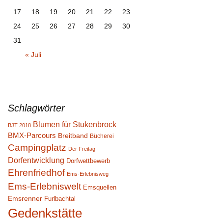
17
18
19
20
21
22
23
24
25
26
27
28
29
30
31
« Juli
Schlagwörter
Blumen für Stukenbrock
BJT 2018
BMX-Parcours
Breitband
Bücherei
Campingplatz
Der Freitag
Dorfentwicklung
Dorfwettbewerb
Ehrenfriedhof
Ems-Erlebnisweg
Ems-Erlebniswelt
Emsquellen
Emsrenner
Furlbachtal
Gedenkstätte