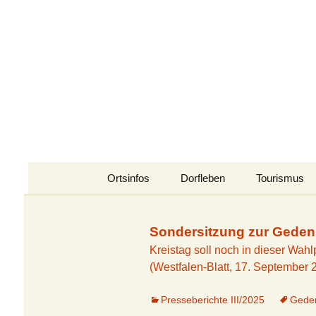
Zum
Inhalt
Stukenbroc
springen
Naturerlebnis Sennelandsch
Ortsinfos
Dorfleben
Tourismus
Senne-Alm
Veranstaltungskalender
Senne für all
Sondersitzung zur Gedenk
Polizeischule
Veranstaltungen im
Emsquellen
Kreistag soll noch in dieser Wah
Jahresverlauf
(Westfalen-Blatt, 17. September 
Die A33 im Wandel
Ems-Erlebni
EmsRenner
Presseberichte III/2025
Geden
Safariland
Senner Lesequelle