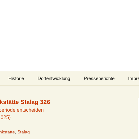
k-Senne
aft und Emsquellen
Historie
Dorfentwicklung
Presseberichte
Impr
e Sinne
Film “Stukenbrock-
Unser Dorf e. V.
Presseberichte 2026
Senne – eine
stätte Stalag 326
spannende Zeitreise
Neujahrsschwimmen
durch unsere
IKEK SHS
Presseberichte 2025
lperiode entscheiden
Geschichte”
2025)
swelt
Karneval
Dorfentwicklungskonzept
Presseberichte 2024
Trailer zum Film
kstätte
,
Stalag
Osterfeuer
Projekte
Presseberichte 2023
Sozialwerk Stukenbrock