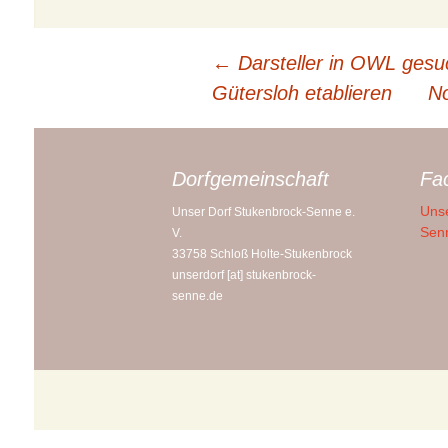
Sennesee
Fotostrecken
Beitragsnavigation
←
Darsteller in OWL gesuch
NSG Furlbac
Videos
Gütersloh etablieren
No
NSG Mooshe
Senner Pfer
Dorfgemeinschaft
Fa
Gaststätten 
Unse
Unser Dorf Stukenbrock-Senne e.
Pensionen
Sen
V.
33758 Schloß Holte-Stukenbrock
Ferienwohn
unserdorf [at] stukenbrock-
senne.de
Campingplät
Wandern
Radwanderw