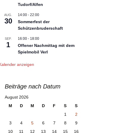
Tudorf/Alfen
Presseberichte 2012
14:00
-
22:00
AUG.
30
Sommerfest der
Presseberichte 2011
Schützenbruderschaft
Presseberichte 2010
16:00
-
18:00
SEP.
1
Offener Nachmittag mit dem
Spielmobil Verl
Kalender anzeigen
Beiträge nach Datum
August 2026
M
D
M
D
F
S
S
1
2
3
4
5
6
7
8
9
10
11
12
13
14
15
16