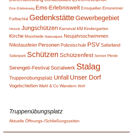
Ems-Erlebniswelt
Emsrenner
Emsquellen
Ems-Erlebnisweg
Gedenkstätte
Gewerbegebiet
Furlbachtal
Jungschützen
kfd
Karneval
Kindergarten
Historie
Kirche
Neujahrsschwimmen
Moosheide
Nationalpark
PSV
Personen
Nikolausfeier
Polizeischule
Safariland
Schützen
Schützenfest
Safaripark
Senner Pferde
Stalag
Serengeti-Festival
Sozialwerk
Unser Dorf
Unfall
Truppenübungsplatz
Vogelschießen
Wahl & Co
Wandern
Wolf
Truppenübungsplatz
Aktuelle Öffnungs-/Schließungszeiten