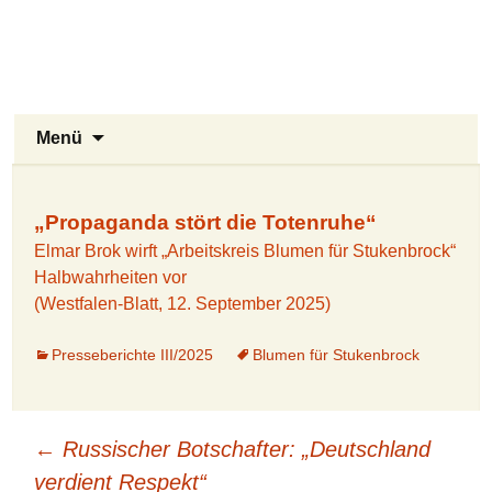
Stukenbrock-Senne
Zum
Inhalt
Naturerlebnis Sennelandschaft und
springen
Emsquellen
Suchen
Menü
nach:
„Propaganda stört die Totenruhe“
Elmar Brok wirft „Arbeitskreis Blumen für Stukenbrock“
Halbwahrheiten vor
(Westfalen-Blatt, 12. September 2025)
Presseberichte III/2025
Blumen für Stukenbrock
Beitragsnavigation
←
Russischer Botschafter: „Deutschland
verdient Respekt“