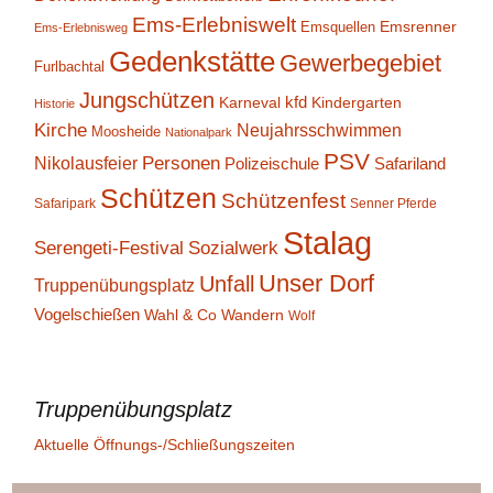
Ems-Erlebniswelt
Emsrenner
Emsquellen
Ems-Erlebnisweg
Gedenkstätte
Gewerbegebiet
Furlbachtal
Jungschützen
kfd
Karneval
Kindergarten
Historie
Kirche
Neujahrsschwimmen
Moosheide
Nationalpark
PSV
Personen
Nikolausfeier
Polizeischule
Safariland
Schützen
Schützenfest
Safaripark
Senner Pferde
Stalag
Serengeti-Festival
Sozialwerk
Unser Dorf
Unfall
Truppenübungsplatz
Vogelschießen
Wahl & Co
Wandern
Wolf
Truppenübungsplatz
Aktuelle Öffnungs-/Schließungszeiten