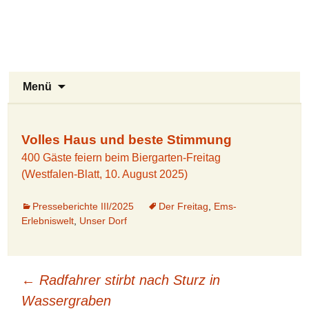
Stukenbrock-Senne
Zum
Inhalt
Naturerlebnis Sennelandschaft und
springen
Emsquellen
Suchen
Menü
nach:
Volles Haus und beste Stimmung
400 Gäste feiern beim Biergarten-Freitag
(Westfalen-Blatt, 10. August 2025)
Presseberichte III/2025
Der Freitag
,
Ems-
Erlebniswelt
,
Unser Dorf
Beitragsnavigation
←
Radfahrer stirbt nach Sturz in
Wassergraben