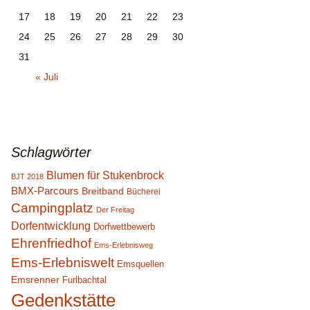
17
18
19
20
21
22
23
24
25
26
27
28
29
30
31
« Juli
Schlagwörter
Blumen für Stukenbrock
BJT 2018
BMX-Parcours
Breitband
Bücherei
Campingplatz
Der Freitag
Dorfentwicklung
Dorfwettbewerb
Ehrenfriedhof
Ems-Erlebnisweg
Ems-Erlebniswelt
Emsquellen
Emsrenner
Furlbachtal
Gedenkstätte