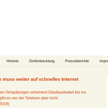
k-Senne
aft und Emsquellen
Historie
Dorfentwicklung
Presseberichte
Impr
e Sinne
Film “Stukenbrock-
Unser Dorf e. V.
Presseberichte 2026
Senne – eine
 muss weiter auf schnelles Internet
spannende Zeitreise
Neujahrsschwimmen
durch unsere
IKEK SHS
Presseberichte 2025
Geschichte”
uten Verspätungen vehement Glasfaserkabel bis ins
swelt
Karneval
Dorfentwicklungskonzept
Presseberichte 2024
Trailer zum Film
ibt es von der Telekom aber nicht
 2018)
Osterfeuer
Projekte
Presseberichte 2023
Sozialwerk Stukenbrock