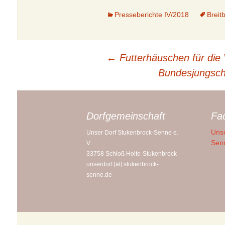
Presseberichte IV/2018
Sennesee
Breit
Fotostrecken
NSG Furlbac
Videos
Beitragsnavigation
←
Futterhäuschen für die
NSG Mooshe
Bundesjungsch
Senner Pfer
Gaststätten 
Pensionen
Dorfgemeinschaft
Fa
Unse
Unser Dorf Stukenbrock-Senne e.
Ferienwohn
Sen
V.
33758 Schloß Holte-Stukenbrock
Campingplät
unserdorf [at] stukenbrock-
senne.de
Wandern
Radwanderw