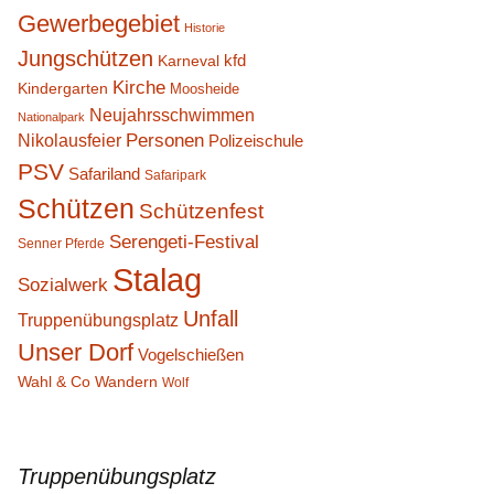
Gewerbegebiet
Historie
Jungschützen
kfd
Karneval
Kirche
Kindergarten
Moosheide
Neujahrsschwimmen
Nationalpark
Personen
Nikolausfeier
Polizeischule
PSV
Safariland
Safaripark
Schützen
Schützenfest
Serengeti-Festival
Senner Pferde
Stalag
Sozialwerk
Unfall
Truppenübungsplatz
Unser Dorf
Vogelschießen
Wahl & Co
Wandern
Wolf
Truppenübungsplatz