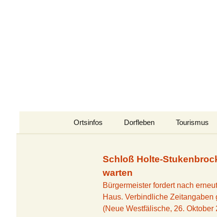
Zum
Inhalt
Stukenbroc
springen
Naturerlebnis Sennelandsch
Ortsinfos
Dorfleben
Tourismus
Senne-Alm
Veranstaltungskalender
Senne für all
Schloß Holte-Stukenbrock
Polizeischule
Veranstaltungen im
Emsquellen
warten
Jahresverlauf
Bürgermeister fordert nach erne
Die A33 im Wandel
Ems-Erlebni
EmsRenner
Haus. Verbindliche Zeitangaben g
(Neue Westfälische, 26. Oktober
Safariland
Senner Lesequelle