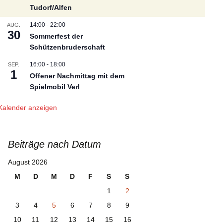
Tudorf/Alfen
Presseberichte 2012
14:00
-
22:00
AUG.
30
Sommerfest der
Presseberichte 2011
Schützenbruderschaft
Presseberichte 2010
16:00
-
18:00
SEP.
1
Offener Nachmittag mit dem
Spielmobil Verl
Kalender anzeigen
Beiträge nach Datum
August 2026
M
D
M
D
F
S
S
1
2
3
4
5
6
7
8
9
10
11
12
13
14
15
16