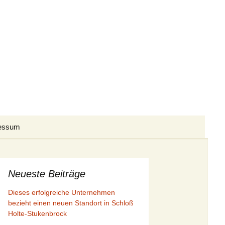
Suchen
essum
nach:
Presseberichte I/2026
Presseberichte II/2026
Presseberichte I/2025
Neueste Beiträge
Dieses erfolgreiche Unternehmen
Presseberichte III/2026
Presseberichte II/2025
Presseberichte I/2024
bezieht einen neuen Standort in Schloß
Holte-Stukenbrock
Presseberichte III/2025
Presseberichte II/2024
Presseberichte I/2023