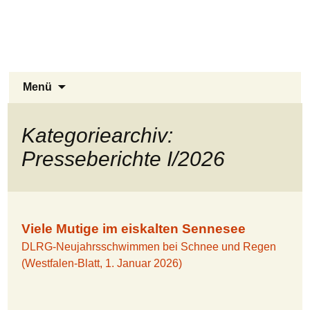
Stukenbrock-Senne
Zum
Inhalt
Naturerlebnis Sennelandschaft und
springen
Emsquellen
Suchen
Menü
nach:
Kategoriearchiv:
Presseberichte I/2026
Viele Mutige im eiskalten Sennesee
DLRG-Neujahrsschwimmen bei Schnee und Regen
(Westfalen-Blatt, 1. Januar 2026)