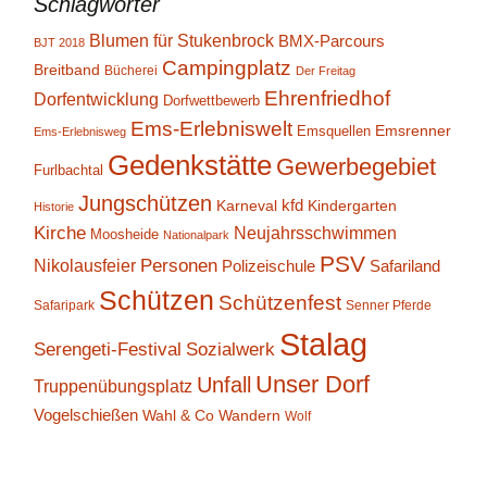
Schlagwörter
Blumen für Stukenbrock
BMX-Parcours
BJT 2018
Campingplatz
Breitband
Bücherei
Der Freitag
Ehrenfriedhof
Dorfentwicklung
Dorfwettbewerb
Ems-Erlebniswelt
Emsrenner
Emsquellen
Ems-Erlebnisweg
Gedenkstätte
Gewerbegebiet
Furlbachtal
Jungschützen
kfd
Karneval
Kindergarten
Historie
Kirche
Neujahrsschwimmen
Moosheide
Nationalpark
PSV
Personen
Nikolausfeier
Polizeischule
Safariland
Schützen
Schützenfest
Safaripark
Senner Pferde
Stalag
Serengeti-Festival
Sozialwerk
Unser Dorf
Unfall
Truppenübungsplatz
Vogelschießen
Wahl & Co
Wandern
Wolf