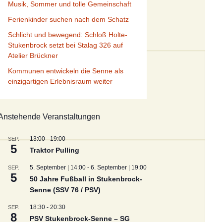
Musik, Sommer und tolle Gemeinschaft
Presseberichte IV/2025
Presseberichte III/2024
Presseberichte II/2023
Presseberichte I/2022
Ferienkinder suchen nach dem Schatz
Schlicht und bewegend: Schloß Holte-
Presseberichte IV/2024
Presseberichte III/2023
Presseberichte II/2022
Presseberichte I/2021
Stukenbrock setzt bei Stalag 326 auf
Atelier Brückner
Presseberichte IV/2023
Presseberichte III/2022
Presseberichte II/2021
Presseberichte I/2020
Kommunen entwickeln die Senne als
einzigartigen Erlebnisraum weiter
Presseberichte IV/2022
Presseberichte III/2021
Presseberichte II/2020
Presseberichte I/2019
Presseberichte IV/2021
Presseberichte III/2020
Presseberichte II/2019
Presseberichte I/2018
Anstehende Veranstaltungen
Presseberichte IV/2020
Presseberichte III/2019
Presseberichte II/2018
Presseberichte I/2017
13:00
-
19:00
SEP.
5
Presseberichte IV/2019
Presseberichte III/2018
Presseberichte II/2017
Presseberichte I/2016
Traktor Pulling
5. September | 14:00
-
6. September | 19:00
SEP.
Presseberichte IV/2018
Presseberichte III/2017
Presseberichte II/2016
Presseberichte 2015
5
50 Jahre Fußball in Stukenbrock-
Senne (SSV 76 / PSV)
Presseberichte IV/2017
Presseberichte III/2016
Presseberichte 2014
18:30
-
20:30
SEP.
8
Presseberichte IV/2016
Presseberichte 2013
PSV Stukenbrock-Senne – SG