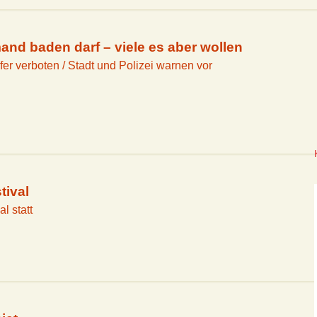
ineskating
BJT 2018
Serengeti-Festival
d baden darf – viele es aber wollen
r verboten / Stadt und Polizei warnen vor
tival
l statt