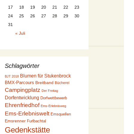
17
18
19
20
21
22
23
24
25
26
27
28
29
30
31
« Juli
Schlagwörter
Blumen für Stukenbrock
BJT 2018
BMX-Parcours
Breitband
Bücherei
Campingplatz
Der Freitag
Dorfentwicklung
Dorfwettbewerb
Ehrenfriedhof
Ems-Erlebnisweg
Ems-Erlebniswelt
Emsquellen
Emsrenner
Furlbachtal
Gedenkstätte