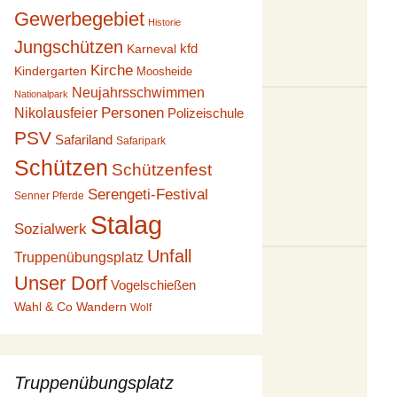
Gewerbegebiet
Historie
Jungschützen
kfd
Karneval
Kirche
Kindergarten
Moosheide
Neujahrsschwimmen
Nationalpark
Personen
Nikolausfeier
Polizeischule
PSV
Safariland
Safaripark
Schützen
Schützenfest
Serengeti-Festival
Senner Pferde
Stalag
Sozialwerk
Unfall
Truppenübungsplatz
Unser Dorf
Vogelschießen
Wahl & Co
Wandern
Wolf
Truppenübungsplatz