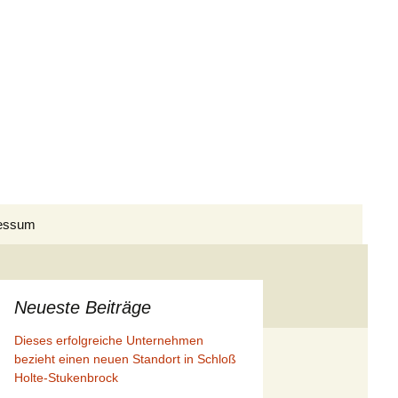
Suchen
essum
nach:
Presseberichte I/2026
Presseberichte II/2026
Presseberichte I/2025
Neueste Beiträge
Dieses erfolgreiche Unternehmen
Presseberichte III/2026
Presseberichte II/2025
Presseberichte I/2024
bezieht einen neuen Standort in Schloß
Holte-Stukenbrock
Presseberichte III/2025
Presseberichte II/2024
Presseberichte I/2023