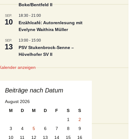
Boke/Bentfeld II
Presseberichte 2012
18:30
-
21:00
SEP.
10
Erzählcafé: Autorenlesung mit
Presseberichte 2011
Evelyne Waithira Müller
Presseberichte 2010
13:00
-
15:00
SEP.
13
PSV Stukenbrock-Senne –
Hövelhofer SV II
Kalender anzeigen
Beiträge nach Datum
August 2026
M
D
M
D
F
S
S
1
2
3
4
5
6
7
8
9
10
11
12
13
14
15
16