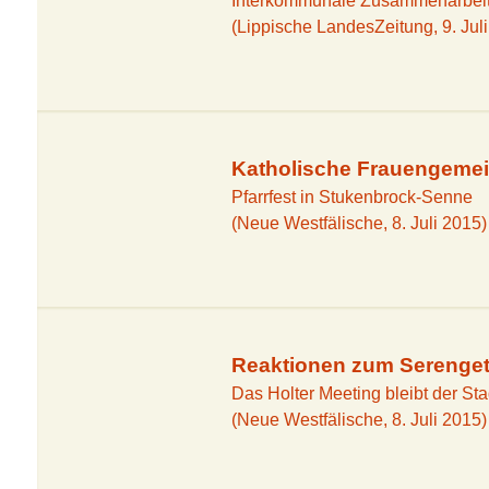
Interkommunale Zusammenarbeit 
(Lippische LandesZeitung, 9. Jul
Sennesee
Fotostrecken
NSG Furlbac
Videos
NSG Mooshe
Katholische Frauengemeins
Senner Pfer
Pfarrfest in Stukenbrock-Senne
(Neue Westfälische, 8. Juli 2015)
Gaststätten 
Pensionen
Ferienwohn
Campingplät
Reaktionen zum Serengeti
Wandern
Das Holter Meeting bleibt der Sta
(Neue Westfälische, 8. Juli 2015)
Radwanderw