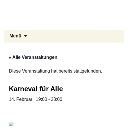
Stukenbrock-Senne
Zum
Inhalt
Naturerlebnis Sennelandschaft und
springen
Emsquellen
Suchen
Menü
nach:
« Alle Veranstaltungen
Diese Veranstaltung hat bereits stattgefunden.
Karneval für Alle
14. Februar | 19:00
-
23:00