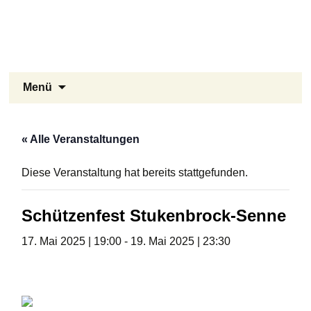
Stukenbrock-Senne
Zum
Inhalt
Naturerlebnis Sennelandschaft und
springen
Emsquellen
Suchen
Menü
nach:
« Alle Veranstaltungen
Diese Veranstaltung hat bereits stattgefunden.
Schützenfest Stukenbrock-Senne
17. Mai 2025 | 19:00
-
19. Mai 2025 | 23:30