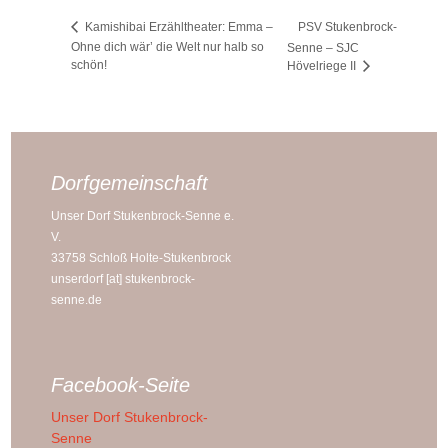
PSV Stukenbrock-
Kamishibai Erzähltheater: Emma –
Ohne dich wär’ die Welt nur halb so
Senne – SJC
schön!
Hövelriege II
Dorfgemeinschaft
Unser Dorf Stukenbrock-Senne e.
V.
33758 Schloß Holte-Stukenbrock
unserdorf [at] stukenbrock-
senne.de
Facebook-Seite
Unser Dorf Stukenbrock-
Senne