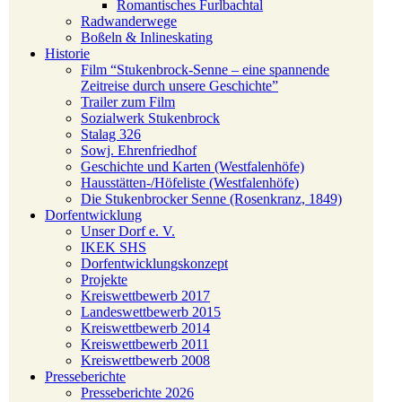
Romantisches Furlbachtal
Radwanderwege
Boßeln & Inlineskating
Historie
Film “Stukenbrock-Senne – eine spannende
Zeitreise durch unsere Geschichte”
Trailer zum Film
Sozialwerk Stukenbrock
Stalag 326
Sowj. Ehrenfriedhof
Geschichte und Karten (Westfalenhöfe)
Hausstätten-/Höfeliste (Westfalenhöfe)
Die Stukenbrocker Senne (Rosenkranz, 1849)
Dorfentwicklung
Unser Dorf e. V.
IKEK SHS
Dorfentwicklungskonzept
Projekte
Kreiswettbewerb 2017
Landeswettbewerb 2015
Kreiswettbewerb 2014
Kreiswettbewerb 2011
Kreiswettbewerb 2008
Presseberichte
Presseberichte 2026