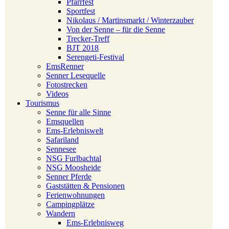
Pfarrfest
Sportfest
Nikolaus / Martinsmarkt / Winterzauber
Von der Senne – für die Senne
Trecker-Treff
BJT 2018
Serengeti-Festival
EmsRenner
Senner Lesequelle
Fotostrecken
Videos
Tourismus
Senne für alle Sinne
Emsquellen
Ems-Erlebniswelt
Safariland
Sennesee
NSG Furlbachtal
NSG Moosheide
Senner Pferde
Gaststätten & Pensionen
Ferienwohnungen
Campingplätze
Wandern
Ems-Erlebnisweg