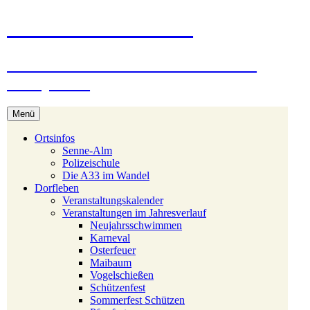
Zum
Stukenbrock-Senne
Inhalt
springen
Naturerlebnis Sennelandschaft und
Emsquellen
Menü
Ortsinfos
Senne-Alm
Polizeischule
Die A33 im Wandel
Dorfleben
Veranstaltungskalender
Veranstaltungen im Jahresverlauf
Neujahrsschwimmen
Karneval
Osterfeuer
Maibaum
Vogelschießen
Schützenfest
Sommerfest Schützen