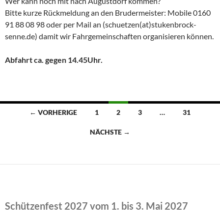
Wer kann noch mit nach Augustdorf kommen?
Bitte kurze Rückmeldung an den Brudermeister: Mobile 0160
91 88 08 98 oder per Mail an (schuetzen(at)stukenbrock-
senne.de) damit wir Fahrgemeinschaften organisieren können.
Abfahrt ca. gegen 14.45Uhr.
Beitragsnavigation
← VORHERIGE
1
2
3
…
31
NÄCHSTE →
Schützenfest 2027 vom 1. bis 3. Mai 2027