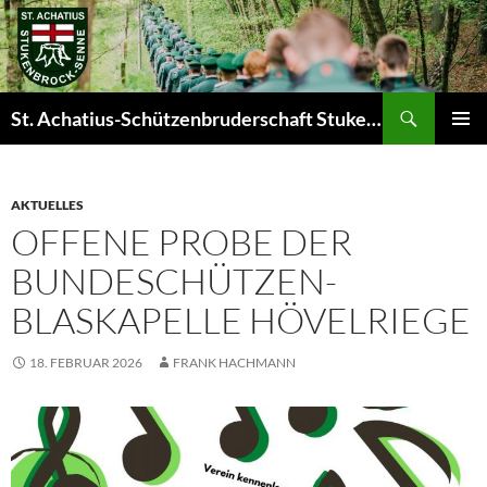
Zum
Inhalt
springen
Suchen
St. Achatius-Schützenbruderschaft Stukenbrock-Senne e.V.
PRIMÄR
MENÜ
AKTUELLES
OFFENE PROBE DER
BUNDESCHÜTZEN-
BLASKAPELLE HÖVELRIEGE
18. FEBRUAR 2026
FRANK HACHMANN