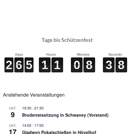
Tage bis Schützenfest
Days
Hours
Minutes
Seconds
2
2
2
2
6
6
6
6
5
5
5
5
1
1
1
1
1
1
1
1
0
0
0
0
8
8
8
8
3
3
3
3
6
7
6
7
Anstehende Veranstaltungen
19:30
-
21:30
OKT.
9
Bruderratssitzung in Schwaney (Vorstand)
14:00
-
17:00
OKT.
17
Gladwyn Pokalschießen in Hövelhof