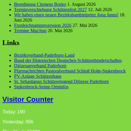
Beerdigung Clemens Bories
1. August 2026
Terminverschiebung Schützenfest 2027
12. Juli 2026
Wir haben einen neuen Bezirksbambiniprinz Jona Janus!
18.
Juni 2026
Fronleichnamsprozession 2026
27. Mai 2026
Termine Mai/Juni
20. Mai 2026
Links
Bezirksverband-Paderborn-Land
Bund der Historischen Deutschen Schützenbruderschaften
Diözesanverband Paderborn
Pfarrnachrichten Pastoralverbund Schloß Holte-Stukenbrock
PV-Anlage Schützenhaus
St. Sebastianus Schützenjugend Diözese Paderborn
Stukenbrock-Senne Ortsinfos
Visitor Counter
Today: 190
Yesterday: 866