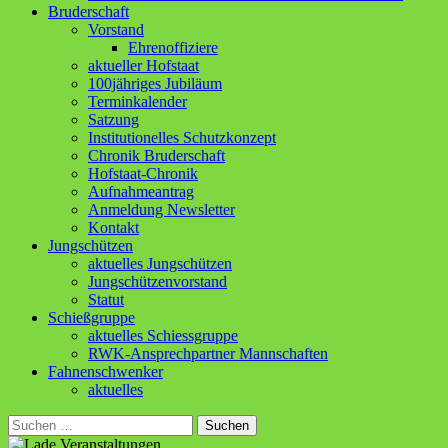
Bruderschaft
Vorstand
Ehrenoffiziere
aktueller Hofstaat
100jähriges Jubiläum
Terminkalender
Satzung
Institutionelles Schutzkonzept
Chronik Bruderschaft
Hofstaat-Chronik
Aufnahmeantrag
Anmeldung Newsletter
Kontakt
Jungschützen
aktuelles Jungschützen
Jungschützenvorstand
Statut
Schießgruppe
aktuelles Schiessgruppe
RWK-Ansprechpartner Mannschaften
Fahnenschwenker
aktuelles
Suchen
nach: