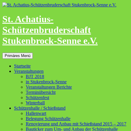
Zum
Inhalt
springen
St. Achatius-
Schützenbruderschaft
Stukenbrock-Senne e.V.
Suchen
Primäres Menü
Startseite
Veranstaltungen
BJT 2018
in Stukenbrock-Senne
Veranstaltungen Berichte
Terminübersicht
Schützenfest
Winterball
Schützenhalle / Schießstand
Hallenwart
Belegung Schützenhalle
Renovierung und Anbau mit Schießstand 2015 – 2017
Bauticker zum Um- und Anbau der Schützenhalle