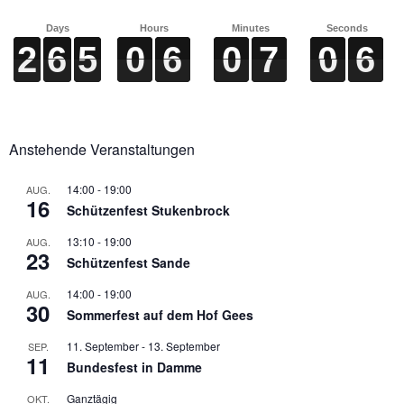
Days
Hours
Minutes
Seconds
2
2
2
2
6
6
6
6
5
5
5
5
0
0
0
0
6
6
6
6
0
0
0
0
7
7
7
7
0
0
0
0
5
6
5
6
Anstehende Veranstaltungen
14:00
-
19:00
AUG.
16
Schützenfest Stukenbrock
13:10
-
19:00
AUG.
23
Schützenfest Sande
14:00
-
19:00
AUG.
30
Sommerfest auf dem Hof Gees
11. September
-
13. September
SEP.
11
Bundesfest in Damme
Ganztägig
OKT.