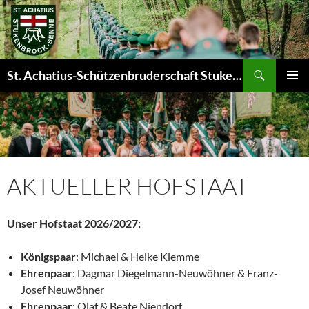
Zum
Inhalt
springen
Suchen
St. Achatius-Schützenbruderschaft Stukenbrock-Senne e.V.
PRIMÄR
MENÜ
AKTUELLER HOFSTAAT
Unser Hofstaat 2026/2027:
Königspaar
: Michael & Heike Klemme
Ehrenpaar
: Dagmar Diegelmann-Neuwöhner & Franz-
Josef Neuwöhner
Ehrenpaar
: Olaf & Beate Niendorf