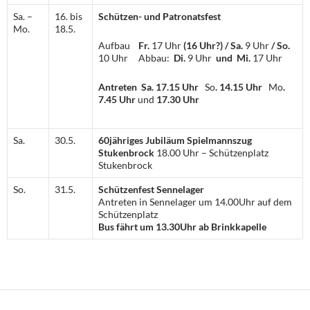
Sa. –
16. bis
Schützen- und Patronatsfest
Mo.
18.5.
Aufbau
Fr.
17 Uhr
(16 Uhr?) / Sa.
9 Uhr
/ So.
10 Uhr Abbau:
Di.
9 Uhr
und Mi.
17 Uhr
Antreten
Sa. 17.15 Uhr
So
. 14.15 Uhr
Mo
.
7.45 Uhr
und
17.30 Uhr
Sa.
30.5.
60jähriges Jubiläum Spielmannszug
Stukenbrock
18.00 Uhr – Schützenplatz
Stukenbrock
So.
31.5.
Schützenfest Sennelager
Antreten in Sennelager um 14.00Uhr auf dem
Schützenplatz
Bus fährt um 13.30Uhr ab Brinkkapelle