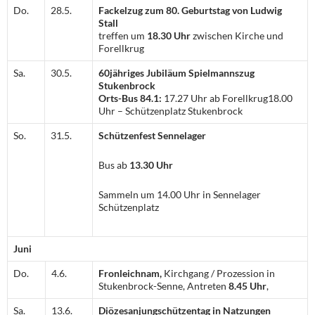
Do.
28.5.
Fackelzug zum 80. Geburtstag von Ludwig
Stall
treffen um
18.30 Uhr
zwischen Kirche und
Forellkrug
Sa.
30.5.
60jähriges Jubiläum Spielmannszug
Stukenbrock
Orts-Bus 84.1:
17.27 Uhr ab Forellkrug18.00
Uhr – Schützenplatz Stukenbrock
So.
31.5.
Schützenfest Sennelager
Bus ab
13.30 Uhr
Sammeln um 14.00 Uhr in Sennelager
Schützenplatz
Juni
Do.
4.6.
Fronleichnam,
Kirchgang / Prozession in
Stukenbrock-Senne, Antreten
8.45 Uhr
,
Sa.
13.6.
Diözesanjungschützentag in Natzungen