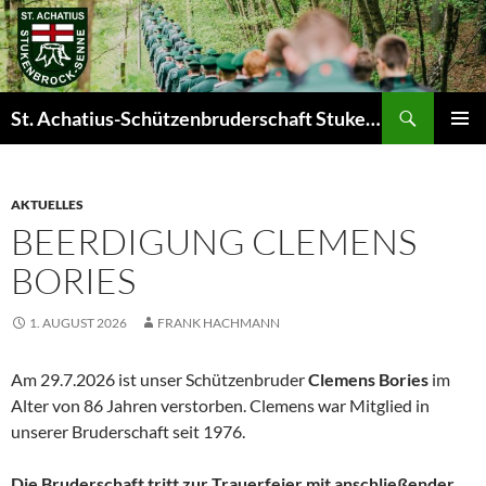
Zum
Inhalt
springen
Suchen
St. Achatius-Schützenbruderschaft Stukenbrock-Senne e.V.
PRIMÄR
MENÜ
AKTUELLES
BEERDIGUNG CLEMENS
BORIES
1. AUGUST 2026
FRANK HACHMANN
Am 29.7.2026 ist unser Schützenbruder
Clemens Bories
im
Alter von 86 Jahren verstorben. Clemens war Mitglied in
unserer Bruderschaft seit 1976.
Die Bruderschaft tritt zur Trauerfeier mit anschließender