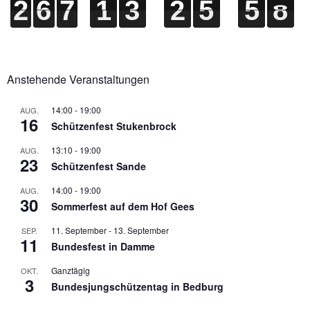
2
2
2
2
6
6
6
6
7
7
7
7
1
1
1
1
3
3
3
3
2
2
2
2
5
5
5
5
5
5
5
5
6
7
6
7
Anstehende Veranstaltungen
14:00
-
19:00
AUG.
16
Schützenfest Stukenbrock
13:10
-
19:00
AUG.
23
Schützenfest Sande
14:00
-
19:00
AUG.
30
Sommerfest auf dem Hof Gees
11. September
-
13. September
SEP.
11
Bundesfest in Damme
Ganztägig
OKT.
3
Bundesjungschützentag in Bedburg