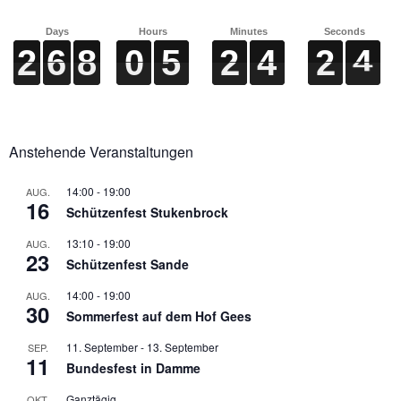
Days
Hours
Minutes
Seconds
2
2
2
2
6
6
6
6
8
8
8
8
0
0
0
0
5
5
5
5
2
2
2
2
4
4
4
4
2
2
2
2
4
4
4
4
Anstehende Veranstaltungen
14:00
-
19:00
AUG.
16
Schützenfest Stukenbrock
13:10
-
19:00
AUG.
23
Schützenfest Sande
14:00
-
19:00
AUG.
30
Sommerfest auf dem Hof Gees
11. September
-
13. September
SEP.
11
Bundesfest in Damme
Ganztägig
OKT.