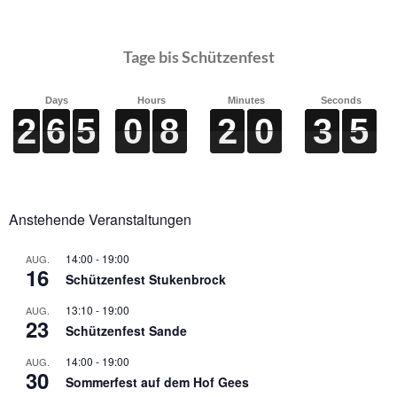
Tage bis Schützenfest
Days
Hours
Minutes
Seconds
2
2
2
2
6
6
6
6
5
5
5
5
0
0
0
0
8
8
8
8
2
2
2
2
0
0
0
0
3
3
3
3
4
4
4
4
Anstehende Veranstaltungen
14:00
-
19:00
AUG.
16
Schützenfest Stukenbrock
13:10
-
19:00
AUG.
23
Schützenfest Sande
14:00
-
19:00
AUG.
30
Sommerfest auf dem Hof Gees