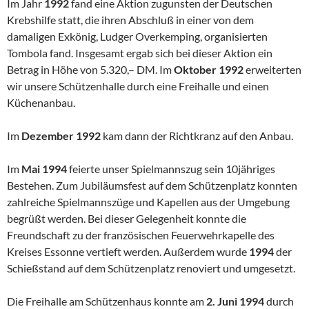
Im Jahr
1992
fand eine Aktion zugunsten der Deutschen
Krebshilfe statt, die ihren Abschluß in einer von dem
damaligen Exkönig, Ludger Overkemping, organisierten
Tombola fand. Insgesamt ergab sich bei die­ser Aktion ein
Betrag in Höhe von 5.320,– DM. Im
Oktober 1992
erweiterten
wir unsere Schützenhalle durch eine Frei­halle und einen
Küchenanbau.
Im
Dezember 1992
kam dann der Richtkranz auf den Anbau.
Im
Mai 1994
feierte unser Spielmannszug sein 10jähriges
Bestehen. Zum Jubiläumsfest auf dem Schützenplatz konnten
zahlreiche Spiel­mannszüge und Kapellen aus der Umgebung
begrüßt werden. Bei die­ser Gelegenheit konnte die
Freundschaft zu der französischen Feuerwehrkapelle des
Kreises Essonne vertieft werden. Außerdem wurde
1994
der
Schießstand auf dem Schützenplatz reno­viert und umgesetzt.
Die Freihalle am Schützenhaus konnte am
2. Juni 1994
durch