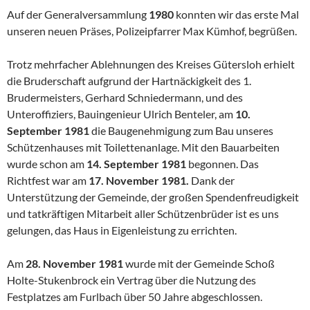
Auf der Generalversammlung
1980
konnten wir das erste Mal
unseren neuen Präses, Polizeipfarrer Max Kümhof, begrüßen.
Trotz mehrfacher Ablehnungen des Kreises Gütersloh erhielt
die Bru­derschaft aufgrund der Hartnäckigkeit des 1.
Brudermeisters, Gerhard Schniedermann, und des
Unteroffiziers, Bauingenieur Ulrich Benteler, am
10.
September 1981
die Baugenehmigung zum Bau unseres
Schüt­zenhauses mit Toilettenanlage. Mit den Bauarbeiten
wurde schon am
14. September 1981
begonnen. Das
Richtfest war am
17. November 1981.
Dank der
Unterstützung der Gemeinde, der großen Spenden­freudigkeit
und tatkräftigen Mitarbeit aller Schützenbrüder ist es uns
gelungen, das Haus in Eigenleistung zu errichten.
Am
28. November 1981
wurde mit der Gemeinde Schoß
Holte-­Stukenbrock ein Vertrag über die Nutzung des
Festplatzes am Furlbach über 50 Jahre abgeschlossen.