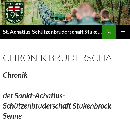
Zum
Inhalt
springen
Suchen
St. Achatius-Schützenbruderschaft Stukenbrock-Senne e.V.
PRIMÄR
MENÜ
CHRONIK BRUDERSCHAFT
Chronik
der Sankt-Achatius-
Schützenbruderschaft
Stukenbrock-
Senne