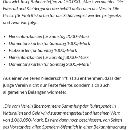
Gast
wirt Josef Bohnensteffen zu 150.000,– Mark verpachtet. Die
Fahrrad­
und Kleidergarderobe behält außerdem der Verein. Die
Preise für Eintrittskarten für das Schützenfest werden festgesetzt,
und zwar wie folgt:
Herrentanzkarten für Samstag
2000,–Mark
Damentanzkarten für Samstag
1000,–Mark
Platzkarten für Sonntag 1000,–Mark
Herrentanzkarten für Sonntag 3000,–Mark
Damentanzkarten für Sonntag
2000,–Mark“
Aus einer weiteren Niederschrift ist zu entnehmen, dass der
junge Verein nicht nur Feste feierte, sondern sich auch
allgemeinen Belangen wid­mete:
„Die
vom Verein übernommene Sammlung der Ruhrspende in
Naturali­
en und Geld wird zusammengestellt und hat einen Wert
von 1.060.050,­
-Mark. Es wird dann noch beschlossen, von Seiten
des Vorstandes, al­
len Spendern öffentlich in einer Bekanntmachung