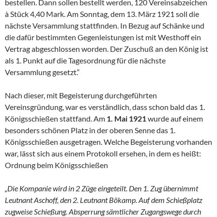
bestellen. Dann sollen bestellt werden, 120 Vereinsabzeichen
à Stück 4,40 Mark. Am Sonntag, dem 13. März 1921 soll die
nächste Versammlung stattfinden. In Bezug auf Schänke und
die dafür bestimm­ten Gegenleistungen ist mit Westhoff ein
Vertrag abgeschlossen wor­den. Der Zuschuß an den König ist
als 1. Punkt auf die Tagesordnung für die nächste
Versammlung gesetzt.“
Nach dieser, mit Begeisterung durchgeführten
Vereinsgründung, war es verständlich, dass schon bald das 1.
Königsschießen stattfand. Am
1. Mai 1921
wurde auf einem
besonders schönen Platz in der obe­ren Senne das 1.
Königsschießen ausgetragen. Welche Begeisterung vorhanden
war, lässt sich aus einem Protokoll ersehen, in dem es heißt:
Ordnung beim Königsschießen
„Die Kompanie wird in 2 Züge eingeteilt. Den 1. Zug übernimmt
Leut­
nant Aschoff, den 2. Leutnant Bökamp. Auf dem Schießplatz
zugweise Schießung. Absperrung sämtlicher Zugangswege durch