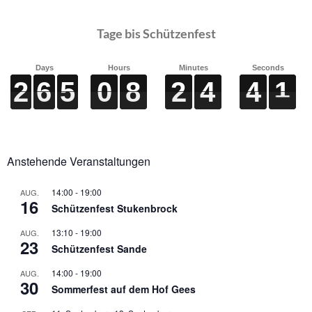
Tage bis Schützenfest
Days
Hours
Minutes
Seconds
2
2
2
2
6
6
6
6
5
5
5
5
0
0
0
0
8
8
8
8
2
2
2
2
4
4
4
4
4
4
4
4
1
1
1
1
Anstehende Veranstaltungen
14:00
-
19:00
AUG.
16
Schützenfest Stukenbrock
13:10
-
19:00
AUG.
23
Schützenfest Sande
14:00
-
19:00
AUG.
30
Sommerfest auf dem Hof Gees