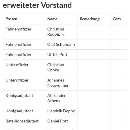
erweiteter Vorstand
Posten
Name
Bemerkung
Foto
Fahnenoffizier
Christina
Rudolphi
Fahnenoffizier
Olaf Schumann
Fahnenoffizier
Ulrich Pott
Unteroffizier
Christian
Knoke
Unteroffizier
Johannes
Neuwöhner
Königsadjutant
Alexander
Athens
Königsadjutant
Hendrik Deppe
Batallionsadjutant
Daniel Pott