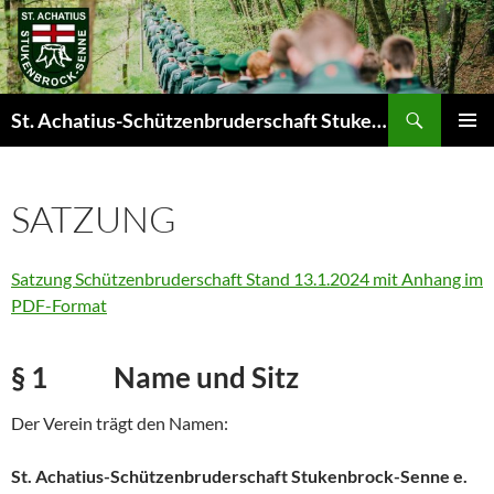
Zum
Inhalt
springen
Suchen
St. Achatius-Schützenbruderschaft Stukenbrock-Senne e.V.
PRIMÄR
MENÜ
SATZUNG
Satzung Schützenbruderschaft Stand 13.1.2024 mit Anhang im
PDF-Format
§ 1 Name und Sitz
Der Verein trägt den Namen:
St. Achatius-Schützenbruderschaft Stukenbrock-Senne e.