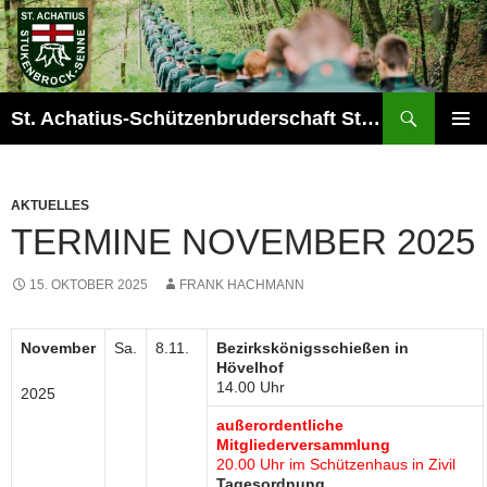
Zum
Inhalt
springen
Suchen
St. Achatius-Schützenbruderschaft Stukenbrock-Senne e.V.
PRIMÄR
MENÜ
AKTUELLES
TERMINE NOVEMBER 2025
15. OKTOBER 2025
FRANK HACHMANN
November
Sa.
8.11.
Bezirkskönigsschießen in
Hövelhof
14.00 Uhr
2025
außerordentliche
Mitgliederversammlung
20.00 Uhr im Schützenhaus in Zivil
Tagesordnung