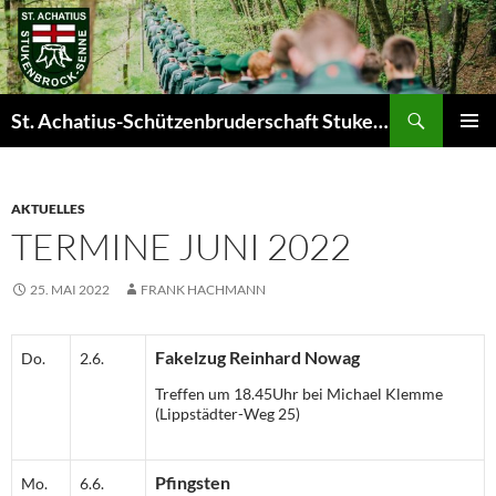
Zum
Inhalt
springen
Suchen
St. Achatius-Schützenbruderschaft Stukenbrock-Senne e.V.
PRIMÄR
MENÜ
AKTUELLES
TERMINE JUNI 2022
25. MAI 2022
FRANK HACHMANN
Fakelzug Reinhard Nowag
Do.
2.6.
Treffen um 18.45Uhr bei Michael Klemme
(Lippstädter-Weg 25)
Pfingsten
Mo.
6.6.