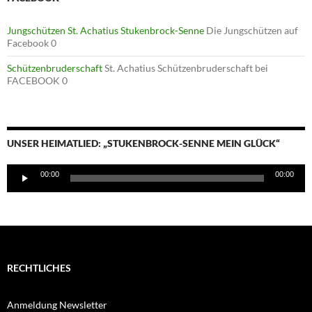
Jungschützen St. Achatius Stukenbrock-Senne
Die Jungschützen auf
Facebook 0
Schützenbruderschaft
St. Achatius Schützenbruderschaft bei
FACEBOOK 0
UNSER HEIMATLIED: „STUKENBROCK-SENNE MEIN GLÜCK“
Audio-
00:00
00:00
Player
RECHTLICHES
Anmeldung Newsletter