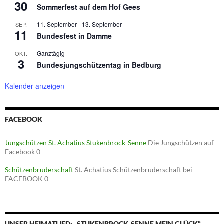
30
Sommerfest auf dem Hof Gees
11. September
-
13. September
SEP.
11
Bundesfest in Damme
Ganztägig
OKT.
3
Bundesjungschützentag in Bedburg
Kalender anzeigen
FACEBOOK
Jungschützen St. Achatius Stukenbrock-Senne
Die Jungschützen auf
Facebook 0
Schützenbruderschaft
St. Achatius Schützenbruderschaft bei
FACEBOOK 0
UNSER HEIMATLIED: „STUKENBROCK-SENNE MEIN GLÜCK“