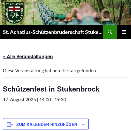
Zum
Inhalt
springen
Suchen
St. Achatius-Schützenbruderschaft Stukenbrock-Senne e.V.
PRIMÄR
MENÜ
« Alle Veranstaltungen
Diese Veranstaltung hat bereits stattgefunden.
Schützenfest in Stukenbrock
17. August 2025 | 14:00
-
19:30
ZUM KALENDER HINZUFÜGEN